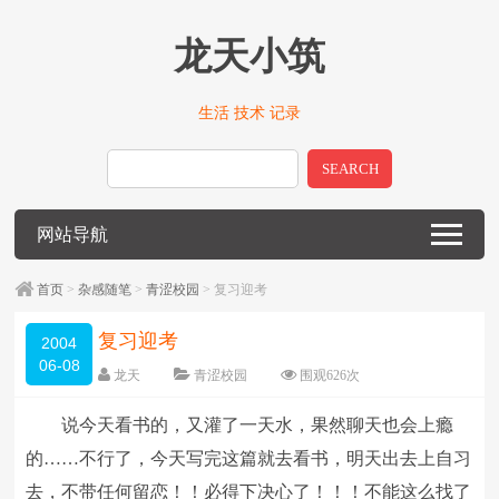
龙天小筑
生活 技术 记录
SEARCH
网站导航
首页
>
杂感随笔
>
青涩校园
> 复习迎考
复习迎考
2004
06-08
龙天
青涩校园
围观
626
次
留下评论
编辑日期：
2009-01-09
说今天看书的，又灌了一天水，果然聊天也会上瘾
字体：
大
中
小
的……不行了，今天写完这篇就去看书，明天出去上自习
去，不带任何留恋！！必得下决心了！！！不能这么找了