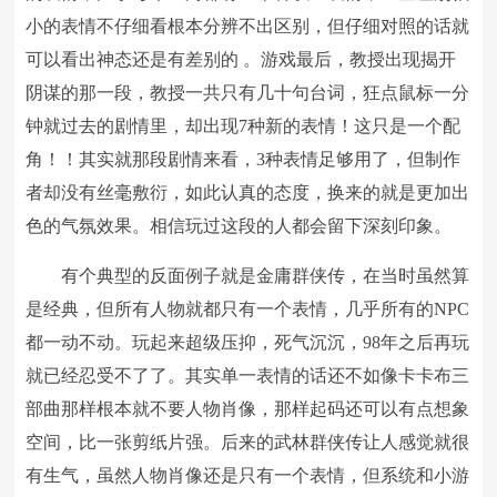
小的表情不仔细看根本分辨不出区别，但仔细对照的话就
可以看出神态还是有差别的 。游戏最后，教授出现揭开
阴谋的那一段，教授一共只有几十句台词，狂点鼠标一分
钟就过去的剧情里，却出现7种新的表情！这只是一个配
角！！其实就那段剧情来看，3种表情足够用了，但制作
者却没有丝毫敷衍，如此认真的态度，换来的就是更加出
色的气氛效果。相信玩过这段的人都会留下深刻印象。
有个典型的反面例子就是金庸群侠传，在当时虽然算
是经典，但所有人物就都只有一个表情，几乎所有的NPC
都一动不动。玩起来超级压抑，死气沉沉，98年之后再玩
就已经忍受不了了。其实单一表情的话还不如像卡卡布三
部曲那样根本就不要人物肖像，那样起码还可以有点想象
空间，比一张剪纸片强。后来的武林群侠传让人感觉就很
有生气，虽然人物肖像还是只有一个表情，但系统和小游