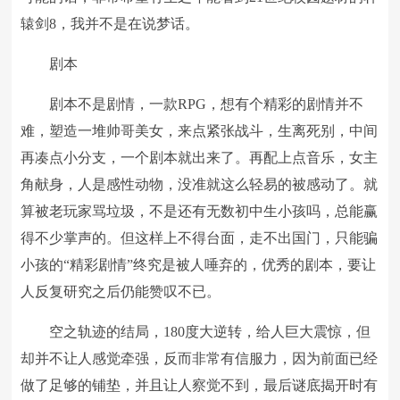
辕剑8，我并不是在说梦话。
剧本
剧本不是剧情，一款RPG，想有个精彩的剧情并不
难，塑造一堆帅哥美女，来点紧张战斗，生离死别，中间
再凑点小分支，一个剧本就出来了。再配上点音乐，女主
角献身，人是感性动物，没准就这么轻易的被感动了。就
算被老玩家骂垃圾，不是还有无数初中生小孩吗，总能赢
得不少掌声的。但这样上不得台面，走不出国门，只能骗
小孩的“精彩剧情”终究是被人唾弃的，优秀的剧本，要让
人反复研究之后仍能赞叹不已。
空之轨迹的结局，180度大逆转，给人巨大震惊，但
却并不让人感觉牵强，反而非常有信服力，因为前面已经
做了足够的铺垫，并且让人察觉不到，最后谜底揭开时有