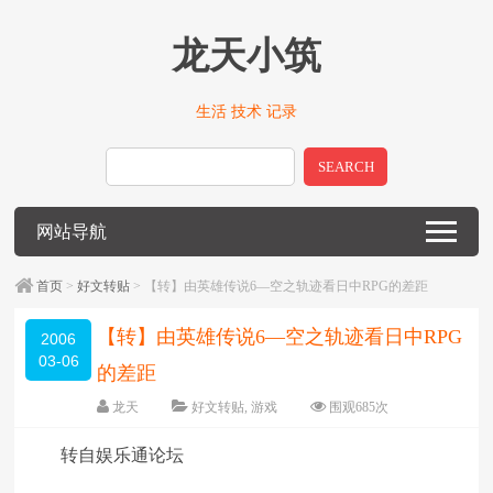
龙天小筑
生活 技术 记录
SEARCH
网站导航
首页
>
好文转贴
> 【转】由英雄传说6―空之轨迹看日中RPG的差距
【转】由英雄传说6―空之轨迹看日中RPG
2006
03-06
的差距
龙天
好文转贴
,
游戏
围观
685
次
留下评论
编辑日期：
2009-01-12
转自娱乐通论坛
字体：
大
中
小