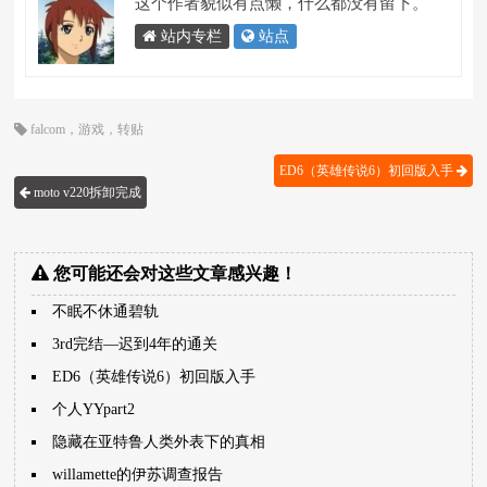
这个作者貌似有点懒，什么都没有留下。
站内专栏
站点
falcom
，
游戏
，
转贴
ED6（英雄传说6）初回版入手
moto v220拆卸完成
您可能还会对这些文章感兴趣！
不眠不休通碧轨
3rd完结—迟到4年的通关
ED6（英雄传说6）初回版入手
个人YYpart2
隐藏在亚特鲁人类外表下的真相
willamette的伊苏调查报告