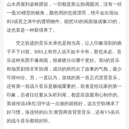
山水房屋到桌椅摆设，一切都是那么协调圆润，没有一丝
一毫3D模型的棱角，颜色用的也很漂亮，绝不会出现仙
剑3或苍之涛中的透明物件。能把3D的画面做成像2D的，
这也算是一种新境界了。
空之轨迹的音乐水准也是相当高，让人印象深刻的曲
子不下10首。BBS上有些人说不如卡卡布，那也未必。音
乐这种东西不像画面，很难硬分出哪个更好。英6的音乐
和场景剧情非常协调，成功的烘托出了故事的气氛，最少
可得90分。另，一直以为，游戏的第一首正式背景音乐，
还有第一首战斗音乐是极端重要的，前者是给玩家的第一
印象，后者往往要从头听到尾，都是应该最用心制作的。
英雄传说4朱红泪中这一点做的就很好，这次空轨继承了
好习惯，洛连特的白天/黄昏两首背景音乐，还有VS杂兵
的战斗音乐都很好听。