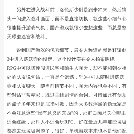
另外在进入战斗前，洛伦斯少尉是跑步冲来，然后镜
头一闪进入战斗画面，而不是直接切换，就这些小细节都
很能提升游戏气氛，国产游戏就很少去想这些，而总是整
天琢磨迷宫和战斗。
说到国产游戏的优秀细节，最令人称道的就是轩辕剑
3中进入炼妖壶的设定。这个设计实在令人拍案叫绝，
RPG中可以随便闯进民宅和陌生人聊天，却不能和朝夕相
处的队友说句话，一直是个遗憾，轩3中可以随时进炼妖
壶和队友聊天，随当前情节不同，聊天内容也会不同，有
些对话非常精彩，胜过主线剧情的台词。可惜如此有创意
的点子多年来也是屈指可数，因为大多数浮燥的伪玩家是
不会注意这些“没有意义的东西”的，那群白痴只关心哪里
适合练级，那种人不适合玩RPG。好在最近几年那些垃圾
都跑去玩垃圾网游了，很好，单机游戏本来也不是他们配