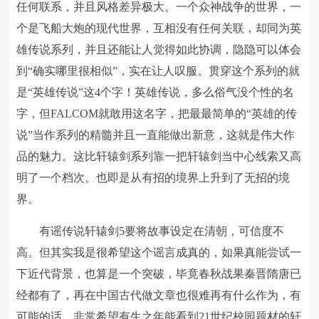
任何联系，并且风格差异极大。一个众神战争的世界，一
个是飞船大炮的现代世界，互相没有任何关联，却同为英
雄传说系列，并且还能让人觉得如此协调，隐隐可以体会
到“确实哪里很相似”，实在让人叹服。贯穿这个系列的就
是“英雄传说”这4个字！英雄传说，多么俗气没个性的名
字，但FALCOM就敢用这名字，把最最简单的“英雄的传
说”当作系列的精髓并且一直能做出新意，这就是伟大作
品的魅力。这比轩辕剑系列靠一把轩辕剑当中心线索又高
明了一个档次。也即是从有招的境界上升到了无招的境
界。
有谣传说轩辕剑5要将故事设定在清朝，可信度不
高。但其实我是很希望这个谣言成真的，如果真能尝试一
下近代背景，也算是一个突破，毕竟春秋战果秦晋隋唐已
经都有了，再在中国古代做文章也很难再有什么作为，有
可能的话，非常希望有生之年能看到21世纪校园题材的轩