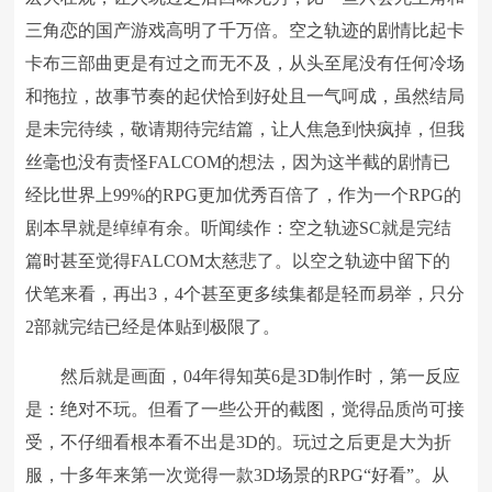
三角恋的国产游戏高明了千万倍。空之轨迹的剧情比起卡
卡布三部曲更是有过之而无不及，从头至尾没有任何冷场
和拖拉，故事节奏的起伏恰到好处且一气呵成，虽然结局
是未完待续，敬请期待完结篇，让人焦急到快疯掉，但我
丝毫也没有责怪FALCOM的想法，因为这半截的剧情已
经比世界上99%的RPG更加优秀百倍了，作为一个RPG的
剧本早就是绰绰有余。听闻续作：空之轨迹SC就是完结
篇时甚至觉得FALCOM太慈悲了。以空之轨迹中留下的
伏笔来看，再出3，4个甚至更多续集都是轻而易举，只分
2部就完结已经是体贴到极限了。
然后就是画面，04年得知英6是3D制作时，第一反应
是：绝对不玩。但看了一些公开的截图，觉得品质尚可接
受，不仔细看根本看不出是3D的。玩过之后更是大为折
服，十多年来第一次觉得一款3D场景的RPG“好看”。从