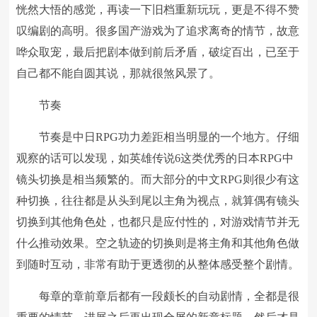
恍然大悟的感觉，再读一下旧档重新玩玩，更是不得不赞
叹编剧的高明。很多国产游戏为了追求离奇的情节，故意
哗众取宠，最后把剧本做到前后矛盾，破绽百出，已至于
自己都不能自圆其说，那就很煞风景了。
节奏
节奏是中日RPG功力差距相当明显的一个地方。仔细
观察的话可以发现，如英雄传说6这类优秀的日本RPG中
镜头切换是相当频繁的。而大部分的中文RPG则很少有这
种切换，往往都是从头到尾以主角为视点，就算偶有镜头
切换到其他角色处，也都只是应付性的，对游戏情节并无
什么推动效果。空之轨迹的切换则是将主角和其他角色做
到随时互动，非常有助于更透彻的从整体感受整个剧情。
每章的章前章后都有一段颇长的自动剧情，全都是很