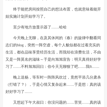
终于能把房间按照自己的想法布置，也就意味着能开
始实施计划开始学习了。
至少有地方放显示器了……哈哈
今天晚上无聊，在及其休闲的《春》的旋律中翻看同
志们的blog，突然一阵空虚，每个人貌似都在过着充实的
生活，都在品味享受经历生活，而我却在浪费生活，不由
又是一阵莫名的滋味～于是向旭旭宣告：明天真得好好学
习了……不料旭旭回曰：你今天无聊狠了吧……我ft……
晚上送杨，等车时一阵阵风吹过，竟然平添几分肃杀
（打错了？），于是心情又复杂起来……于是想：真的该
好好学习了……
又想起下午大叔曰：你没问题的……苦笑……真的该