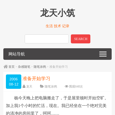
龙天小筑
生活 技术 记录
SEARCH
网站导航
首页
>
杂感随笔
>
随笔涂鸦
> 准备开始学习
准备开始学习
2006
08-12
龙天
随笔涂鸦
围观
648
次
留下评论
编辑日期：
2009-01-13
杨今天晚上把电脑搬走了，于是屋里顿时开始空旷。
字体：
大
中
小
加上我1个小时的忙活，现在。我已经坐在一个绝对完美
的清净的房间里了，呵呵……