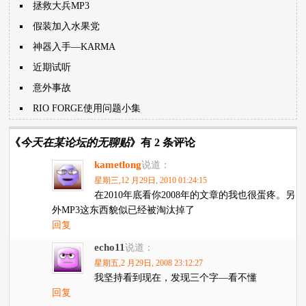
拯救大兵MP3
假装加入水果党
神器入手—KARMA
近期试听
意外事故
RIO FORGE使用问题小集
《
今天在某论坛的无聊贴
》有 2 条评论
kametlong
说道：
星期三,12 月29日, 2010 01:24:15
在2010年底看你2008年的文章的我也很蛋疼。另
外MP3这东西貌似已经被淘汰掉了
回复
echo11
说道：
星期五,2 月29日, 2008 23:12:27
我坚持看到现在，发现三个字—看不懂
回复