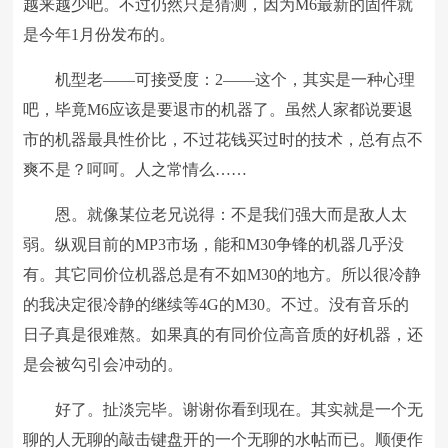
越来越少吧。不过仍然只是猜测，因为M6最新的固件就
是今年1月份发布的。
机型老——可接受度：2——这个，其实是一种心理
吧，毕竟M6应该是要退市的机器了。虽然人家都说要退
市的机器最具性价比，不过花钱买过时的技术，总有点不
爽不是？呵呵。人之常情么……
恩。就像某位老兄说得：不是我们强大而是敌人太
弱。纵观目前的MP3市场，能和M30争锋的机器几乎没
有。其它同价位机器总是有不如M30的地方。所以很冷静
的我决定很冷静的继续等4G的M30。不过。没有音乐的
日子真是很难熬。如果真的有同价位高音质的好机器，还
是会被勾引会冲动的。
好了。扯淡完毕。谢谢你看到现在。其实就是一个无
聊的人无聊的敲击键盘开的一个无聊的水帖而已。顺便作