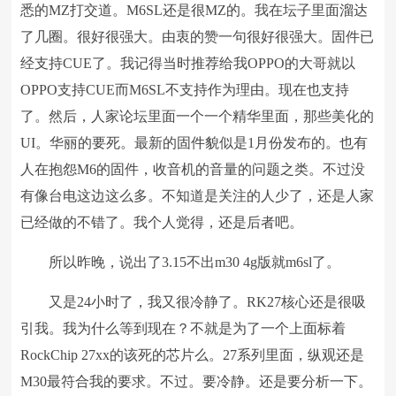
悉的MZ打交道。M6SL还是很MZ的。我在坛子里面溜达
了几圈。很好很强大。由衷的赞一句很好很强大。固件已
经支持CUE了。我记得当时推荐给我OPPO的大哥就以
OPPO支持CUE而M6SL不支持作为理由。现在也支持
了。然后，人家论坛里面一个一个精华里面，那些美化的
UI。华丽的要死。最新的固件貌似是1月份发布的。也有
人在抱怨M6的固件，收音机的音量的问题之类。不过没
有像台电这边这么多。不知道是关注的人少了，还是人家
已经做的不错了。我个人觉得，还是后者吧。
所以昨晚，说出了3.15不出m30 4g版就m6sl了。
又是24小时了，我又很冷静了。RK27核心还是很吸
引我。我为什么等到现在？不就是为了一个上面标着
RockChip 27xx的该死的芯片么。27系列里面，纵观还是
M30最符合我的要求。不过。要冷静。还是要分析一下。