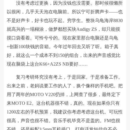
没有考虑过更换，因为没钱也没需要。那时候很懒所
以很闲，几乎天天泡在电脑前。所以宁可折腾声卡——也
不是好声卡，好卡也玩不起。穷学生。整块乌龟海岸8830
就高兴的一塌糊涂，做梦都想买块Audigy ZS，却只能摸
摸口袋看着。可怜兮兮的。现在家里那台电脑还是乌龟
+创新100块钱的音箱。今年过年回去又听了听。箱子真
好，就这么一个成本不到150的组合，出来的声音感觉比
现在脑袋上这台K66+A2ZS NB要好……
复习考研终究没有考上，于是回家。于是准备工作。
出来之前，老妈说要工作的人了，换个像样的手机吧。把
用了两年的MOTO V220扔掉，上网查了很多，最终定下
来MOTO E2。这台机器很不错，真的。现在如果你只有
1200左右的手机预算，我建议你考虑考虑这台机。可玩性
很高，声音也很不错。音乐手机毕竟不是盖的。FM也很
不错。还是标配3.5mm耳机插口。打电话发短信自不必