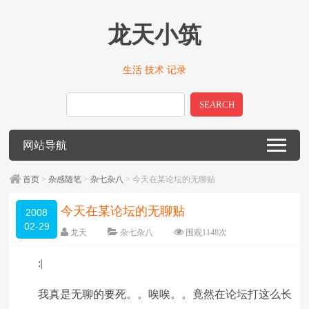
龙天小筑
生活 技术 记录
SEARCH
网站导航
首页
>
杂感随笔
>
杂七杂八
> 今天在某论坛的无聊贴
今天在某论坛的无聊贴
2008
02-29
龙天
杂七杂八
围观
1148
次
2 条评论
编辑日期：
2009-01-14
:|
字体：
大
中
小
我真是无聊的要死。。唉唉。。竟然在论坛打这么长