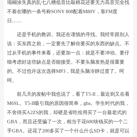
塌糊涂失真的乱七八糟低音比敲棉花还要无力高音完全找
不着在哪的一条号称SONY 808配着M80V，靠FM度
日……
还是手机的教训。我还在谨慎的寻找。我经常跟别人
说：买东西之前，一定要先了解你要买的东西的缺点。不
过从手机的事件来看，还要加一点：就是不要冲动。要仔
细考虑好这些缺点是否能接受。不要头脑发热是很重要
的。不过也许这次选择MP3，我是头脑冷静过度了。呵
呵。
前几天的发帖中我也说了，看了T5-II，最近则又在看
M6SL。T5-II吸引我的原因很简单，gba。学生时代的我，
不舍得买A2ZS的我，却硬是省吃俭用买了一台最老式的
GBA，而且还受骗了一次，相当于花600块钱买的一个二
手GBA。还花了200多买了一个什么什么SD卡，就是可以