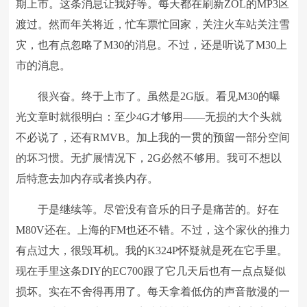
期上市。这条消息让我好等。每天都在刷新ZOL的MP3区
渡过。然而年关将近，忙车票忙回家，关注火车站关注雪
灾，也有点忽略了M30的消息。不过，还是听说了M30上
市的消息。
很兴奋。终于上市了。虽然是2G版。看见M30的曝
光文章时就很明白：至少4G才够用——无损的大个头就
不必说了，还有RMVB。加上我的一贯的预留一部分空间
的坏习惯。无扩展情况下，2G必然不够用。我可不想以
后特意去加内存或者换内存。
于是继续等。尽管没有音乐的日子是痛苦的。好在
M80V还在。上海的FM也还不错。不过，这个家伙的推力
有点过大，很毁耳机。我的K324P怀疑就是死在它手里。
现在手里这条DIY的EC700跟了它几天后也有一点点疑似
损坏。实在不舍得再用了。每天拿着低仿的声音散漫的一