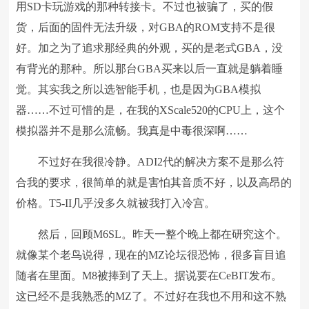
用SD卡玩游戏的那种转接卡。不过也被骗了，买的假
货，后面的固件无法升级，对GBA的ROM支持不是很
好。加之为了追求那经典的外观，买的是老式GBA，没
有背光的那种。所以那台GBA买来以后一直就是躺着睡
觉。其实我之所以选智能手机，也是因为GBA模拟
器……不过可惜的是，在我的XScale520的CPU上，这个
模拟器并不是那么流畅。我真是中毒很深啊……
不过好在我很冷静。ADI2代的解决方案不是那么符
合我的要求，很简单的就是害怕其音质不好，以及高昂的
价格。T5-II几乎没多久就被我打入冷宫。
然后，回顾M6SL。昨天一整个晚上都在研究这个。
就像某个老鸟说得，现在的MZ论坛很恐怖，很多盲目追
随者在里面。M8被捧到了天上。据说要在CeBIT发布。
这已经不是我熟悉的MZ了。不过好在我也不用和这不熟