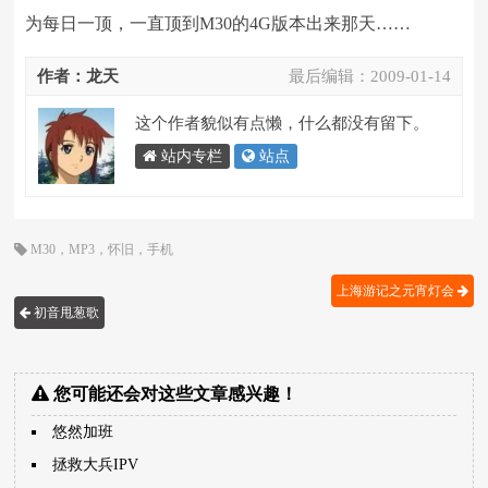
为每日一顶，一直顶到M30的4G版本出来那天……
作者：龙天
最后编辑：
2009-01-14
这个作者貌似有点懒，什么都没有留下。
站内专栏
站点
M30
，
MP3
，
怀旧
，
手机
上海游记之元宵灯会
初音甩葱歌
您可能还会对这些文章感兴趣！
悠然加班
拯救大兵IPV