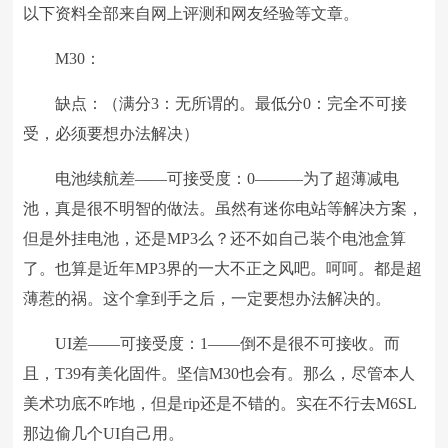
以下资料全部来自网上评测和网友经验等文章。
M30：
缺点：（满分3：无所谓的。最低分0：完全不可接
受，必须要想办法解决）
电池续航差——可接受度：0———为了超薄减电
池，真是很不明智的做法。虽然有迷你电站等解决方案，
但是外挂电池，还是MP3么？还不如自己装个电池盒算
了。也算是近年MP3界的一大不正之风吧。呵呵。都是超
薄惹的祸。这个拿到手之后，一定要想办法解决的。
UI差——可接受度：1——倒不是很不可接收。而
且，T39有美化固件。坚信M30也会有。那么，尽管本人
美术功底不咋地，但是rip还是不错的。实在不行去M6SL
那边偷几个UI自己用。