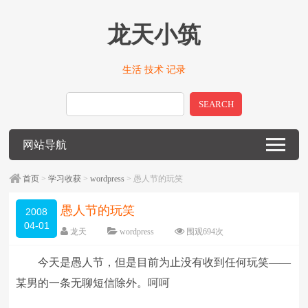
龙天小筑
生活 技术 记录
SEARCH
网站导航
首页
>
学习收获
>
wordpress
> 愚人节的玩笑
愚人节的玩笑
2008
04-01
龙天
wordpress
围观
694
次
留下评论
编辑日期：
2009-01-14
今天是愚人节，但是目前为止没有收到任何玩笑——
字体：
大
中
小
某男的一条无聊短信除外。呵呵