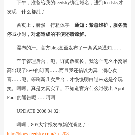
下午，准备给我的feedsky绑定域名，进到feedsky才
发现，什么都乱了……
首页上，赫然一行粗体字：
通知：紧急维护，服务暂
停12小时，对您造成的不便还请谅解。
瀑布的汗。官方blog甚至发布了一条紧急通知……
至于管理后台，呃。订阅数疯长。我这个无名小窝最
高出现了8w+的订阅……而且我还信以为真，满心欢
喜……呃。等刷新几次后台，才慢慢明白过来这是个玩
笑。呵呵。真是太真实了。不知道官方什么时候出 April
Fool 的通告呢……呵呵
UPDATE 2008.04.02:
呵呵，805大字报发布新的消息了：
http://blogs.feedsky.com/?p=208