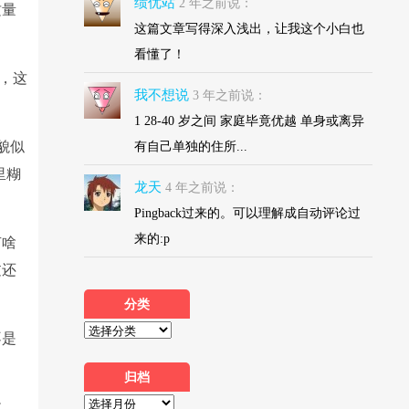
绩优站
2 年之前说：
质量
这篇文章写得深入浅出，让我这个小白也
看懂了！
半，这
我不想说
3 年之前说：
1 28-40 岁之间 家庭毕竟优越 单身或离异
貌似
有自己单独的住所...
里糊
龙天
4 年之前说：
Pingback过来的。可以理解成自动评论过
来的:p
有啥
过还
分类
不是
归档
收。