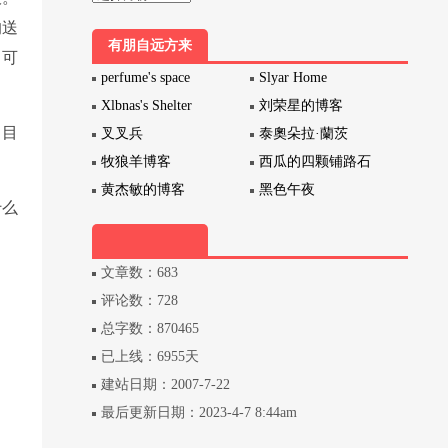
的送
有朋自远方来
司可
perfume's space
Slyar Home
Xlbnas's Shelter
刘荣星的博客
。目
叉叉兵
泰奧朵拉·蘭茨
牧狼羊博客
西瓜的四颗铺路石
黄杰敏的博客
黑色午夜
什么
文章数：683
评论数：728
总字数：870465
已上线：6955天
建站日期：2007-7-22
最后更新日期：2023-4-7 8:44am