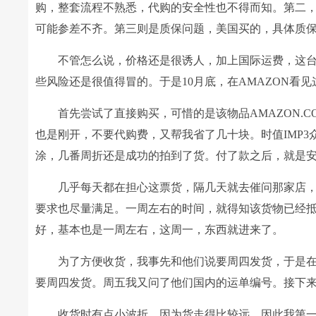
购，整套流程不熟悉，代购的安全性也不得而知。第二，购
可能参差不齐。第三则是质保问题，美国买的，具体质
不管怎么说，价格还是很诱人，加上国际运费，这台D
些风险还是很值得冒的。于是10月底，在AMAZON看
首先尝试了直接购买，可惜的是该物品AMAZON.
也是刚开，不要代购费，又帮我省了几十块。时值IMP3众
涂，几番周折还是成功的拍到了货。付了款之后，就是
几乎每天都在担心这票货，隔几天就去催问那家店
要求也尽量满足。一周左右的时间，就得知该货物已经
好，基本也是一周左右，这周一，东西就进来了。
为了方便收货，我事先和他们说要周四发货，于是
要周四发货。周五我又问了他们国内的运单编号。接下
收货时有点小波折，因为货走得比较远，因此我第