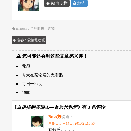
站内专栏
站点
amazon
，
全球血拼
，
购物
发春：爱情是啥呢
您可能还会对这些文章感兴趣！
无题
今天在某论坛的无聊贴
每日一blog
1900
《
血拼拼到美国去—首次代购记
》有 3 条评论
Boss方
说道：
星期日,3 月14日, 2010 21:13:53
有钱淫。。。。