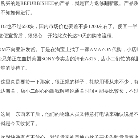
买的是REFURBISHED的产品，就是官方返修翻新版。产品
保不知如何进行。
2也不过650块，国内市场价也要差不多1200左右了。便宜一
见这便宜货后，狠狠心，开始此次长达20天的购物流程。
COM不向亚洲发货。于是在淘宝上找了一家AMAZON代购，小店
兄弟正在血拼美国SONY专卖店的清仓A815，店小二们忙的稀
安静的等待了。
，这里真是要赞一下那家，很正规的样子，礼貌用语从来不少，
抵达海关，店小二耐心的跟我解释说通关时间可能要比较长，不
在这周一东西来了后，他们的物流人员又特意打电话来确认说是
来就是今天收货了。
一次对快递有点不放心，对送货来的圆通小伙子要求先验货后签