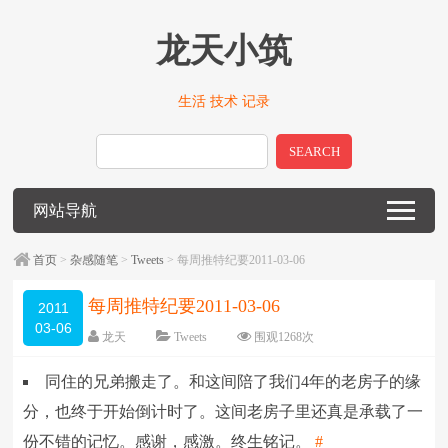
龙天小筑
生活 技术 记录
SEARCH
网站导航
首页
>
杂感随笔
>
Tweets
> 每周推特纪要2011-03-06
每周推特纪要2011-03-06
2011
03-06
龙天
Tweets
围观
1268
次
留下评论
编辑日期：
2011-03-06
同住的兄弟搬走了。和这间陪了我们4年的老房子的缘
字体：
大
中
小
分，也终于开始倒计时了。这间老房子里还真是承载了一
份不错的记忆。感谢，感激。终生铭记。
#