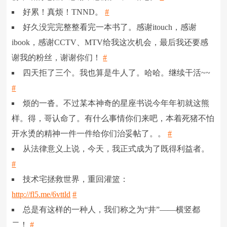
好累！真烦！TNND。
#
好久没完完整整看完一本书了。感谢itouch，感谢
ibook，感谢CCTV、MTV给我这次机会，最后我还要感
谢我的粉丝，谢谢你们！
#
四天拒了三个。我也算是牛人了。哈哈。继续干活~~
#
烦的一沓。不过某本神奇的星座书说今年年初就这熊
样。得，哥认命了。有什么事情你们来吧，本着死猪不怕
开水烫的精神一件一件给你们治妥帖了。。
#
从法律意义上说，今天，我正式成为了既得利益者。
#
技术宅拯救世界，重回灌篮：
http://fl5.me/6vttld
#
总是有这样的一种人，我们称之为“井”——横竖都
二！
#