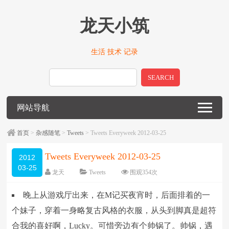
龙天小筑
生活 技术 记录
SEARCH
网站导航
首页
>
杂感随笔
>
Tweets
> Tweets Everyweek 2012-03-25
Tweets Everyweek 2012-03-25
2012
03-25
龙天
Tweets
围观
354
次
留下评论
编辑日期：
2012-03-25
晚上从游戏厅出来，在M记买夜宵时，后面排着的一
字体：
大
中
小
个妹子，穿着一身略复古风格的衣服，从头到脚真是超符
合我的喜好啊，Lucky。可惜旁边有个帅锅了。帅锅，遇