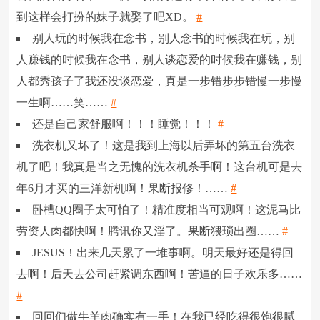
到这样会打扮的妹子就娶了吧XD。
#
别人玩的时候我在念书，别人念书的时候我在玩，别
人赚钱的时候我在念书，别人谈恋爱的时候我在赚钱，别
人都秀孩子了我还没谈恋爱，真是一步错步步错慢一步慢
一生啊……笑……
#
还是自己家舒服啊！！！睡觉！！！
#
洗衣机又坏了！这是我到上海以后弄坏的第五台洗衣
机了吧！我真是当之无愧的洗衣机杀手啊！这台机可是去
年6月才买的三洋新机啊！果断报修！……
#
卧槽QQ圈子太可怕了！精准度相当可观啊！这泥马比
劳资人肉都快啊！腾讯你又淫了。果断猥琐出圈……
#
JESUS！出来几天累了一堆事啊。明天最好还是得回
去啊！后天去公司赶紧调东西啊！苦逼的日子欢乐多……
#
回回们做牛羊肉确实有一手！在我已经吃得很饱很腻