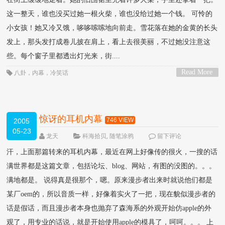
这一整天，谁也没买过她一根火柴，谁也没给过她一个钱。 可怜的
小女孩！她又冷又饿，哆哆嗦嗦地向前走。雪花落在她的金黄的长头
发上，那头发打成卷儿披在肩上，看上去很美丽，不过她没注意这
些。每个窗子里都透出灯光来，街....
Read More
八卦
，
内幕
，
冷笑话
>
惊讶的耳机内幕
746 VIEW
2005
05-23
龙天
科海拾贝
,
随笔涂鸦
留下评论
汗，上面那篇转来的耳机内幕，最近在网上好像传的很火，一搜的话
满世界都是这篇文章，包括论坛、blog、网站，有图的没图的。。。
满地都是。 说得真是很那个，嗯。原来漫步者出来时就说他们都是
某厂oem的，所以音质一样，好像着实火了一把，现在貌似漫步者的
话是假话，而且漫步者本身也抛弃了森海系的外观开始仿apple的外
观了，用专业的话说，就是开始使用apple的模具了，呵呵。。。 上