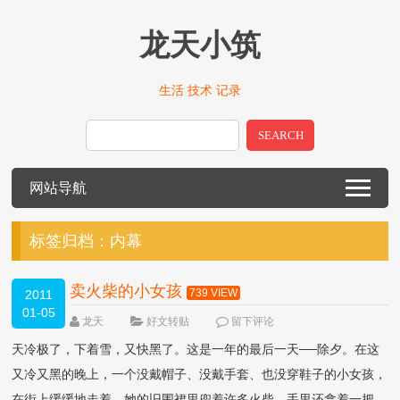
龙天小筑
生活 技术 记录
SEARCH
网站导航
标签归档：
内幕
卖火柴的小女孩
739 VIEW
2011
01-05
龙天
好文转贴
留下评论
天冷极了，下着雪，又快黑了。这是一年的最后一天──除夕。在这
又冷又黑的晚上，一个没戴帽子、没戴手套、也没穿鞋子的小女孩，
在街上缓缓地走着。她的旧围裙里兜着许多火柴，手里还拿着一把。