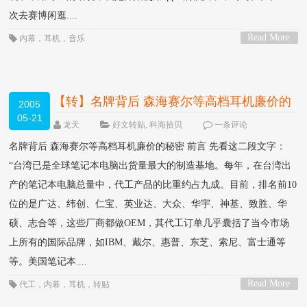
次去赛博闲逛....
Read More
内幕
，
耳机
，
音乐
>
【转】名牌背后 森海赛尔等高档耳机廉价的
2005
05-21
秘密
1267 VIEW
龙天
好文转贴
,
科海拾贝
一条评论
名牌背后 森海赛尔等高档耳机廉价的秘密 前言 先看这二段文字：
“台湾已是全球笔记本电脑出货量最大的制造基地。每年，在台湾出
产的笔记本电脑总量中，代工产品的比重约占九成。目前，排名前10
位的是广达、纬创、仁宝、英业达、大众、华宇、神基、致胜、华
硕、志合等，这些厂商都做OEM，其代工订单几乎囊括了当今市场
上所有的国际品牌，如IBM、戴尔、惠普、东芝、索尼、富士通等
等。美国笔记本....
Read More
代工
，
内幕
，
耳机
，
转贴
>