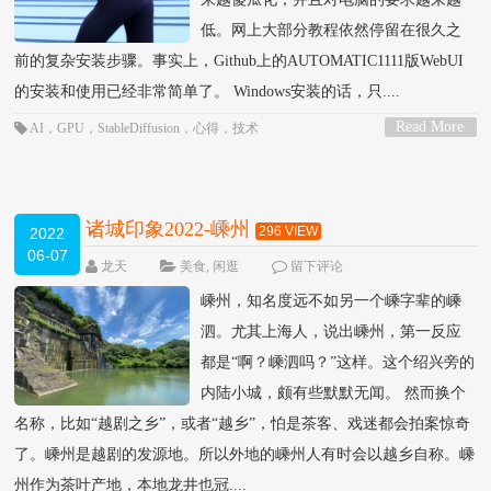
低。网上大部分教程依然停留在很久之
前的复杂安装步骤。事实上，Github上的AUTOMATIC1111版WebUI
的安装和使用已经非常简单了。 Windows安装的话，只....
Read More
AI
，
GPU
，
StableDiffusion
，
心得
，
技术
>
诸城印象2022-嵊州
296 VIEW
2022
06-07
龙天
美食
,
闲逛
留下评论
嵊州，知名度远不如另一个嵊字辈的嵊
泗。尤其上海人，说出嵊州，第一反应
都是“啊？嵊泗吗？”这样。这个绍兴旁的
内陆小城，颇有些默默无闻。 然而换个
名称，比如“越剧之乡”，或者“越乡”，怕是茶客、戏迷都会拍案惊奇
了。嵊州是越剧的发源地。所以外地的嵊州人有时会以越乡自称。嵊
州作为茶叶产地，本地龙井也冠....