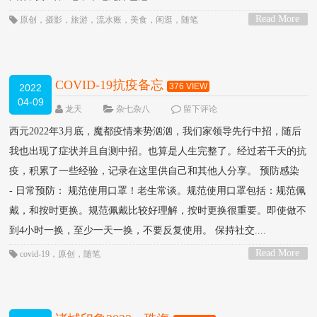
Read More
原创
，
摄影
，
旅游
，
流水账
，
美食
，
闲逛
，
随笔
>
COVID-19抗疫备忘
376 VIEW
2022
04-09
龙天
杂七杂八
留下评论
西元2022年3月底，魔都疫情来势汹汹，我们家领导先行中招，随后
我也出现了症状并且自测中招。也算是人生完整了。经过若干天的抗
疫，积累了一些经验，记录在这里供自己和其他人分享。 预防感染
- 日常预防： 规范使用口罩！老生常谈。规范使用口罩包括：规范佩
戴，和按时更换。规范佩戴比较好理解，按时更换很重要。即使做不
到4小时一换，至少一天一换，不要反复使用。 保持社交....
Read More
covid-19
，
原创
，
随笔
>