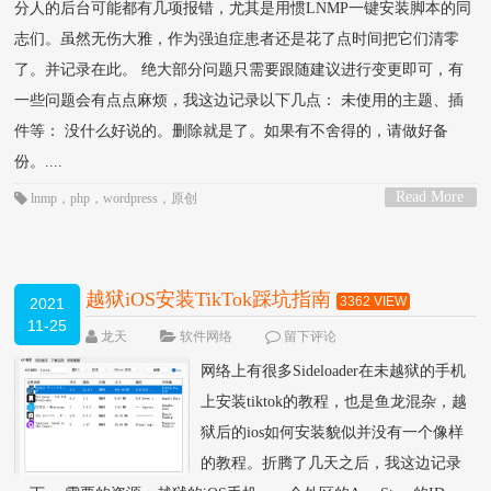
分人的后台可能都有几项报错，尤其是用惯LNMP一键安装脚本的同
志们。虽然无伤大雅，作为强迫症患者还是花了点时间把它们清零
了。并记录在此。 绝大部分问题只需要跟随建议进行变更即可，有
一些问题会有点点麻烦，我这边记录以下几点： 未使用的主题、插
件等： 没什么好说的。删除就是了。如果有不舍得的，请做好备
份。....
Read More
lnmp
，
php
，
wordpress
，
原创
>
越狱iOS安装TikTok踩坑指南
3362 VIEW
2021
11-25
龙天
软件网络
留下评论
网络上有很多Sideloader在未越狱的手机
上安装tiktok的教程，也是鱼龙混杂，越
狱后的ios如何安装貌似并没有一个像样
的教程。折腾了几天之后，我这边记录