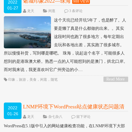
诸城印象2022—珠海
988 VIEW
2022
01-27
龙天
闲逛
3 条评论
这个天坑已经开坑5年了，也是醉了。人
要是懒了真是什么都做的出来。。其实
这段时间也跑了很多地方，每年定期出
去玩和各地出差，其实跑了很多城市。
所以慢慢补货，写到哪是哪吧。 珠海，说起这个名字，可能很多人
想到的是港珠澳大桥。熟悉一点的人可能想到的是澳门，拱北口岸。
而对我来说，我更喜欢叫它广州旁边的小....
Read More
印象
，
旅游
，
美食
，
闲逛
，
随笔
>
LNMP环境下WordPress站点健康状态问题清
2022
01-26
零
428 VIEW
龙天
杂七杂八
留下评论
WordPress在5.1版中引入的网站健康检查功能，在LNMP环境下大部