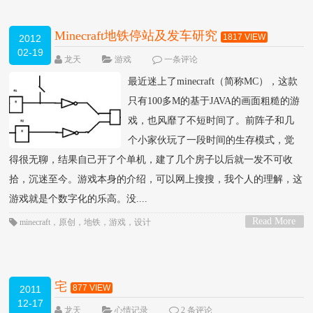
Minecraft地铁停站及发车研究
1817 VIEW
2012
02-19
龙天
游戏
一条评论
最近迷上了minecraft（简称MC），这款
只有100多M的基于JAVA的画面粗糙的游
戏，也风靡了不短时间了。前阵子和几
个小家伙玩了一段时间的生存模式，觉
得很无聊，结果自己开了个单机，建了几个房子以后就一发不可收
拾，沉迷至今。游戏本身的介绍，可以网上搜搜，我个人的理解，这
游戏就是个数字化的乐高。没....
Read More
minecraft
，
原创
，
地铁
，
游戏
，
设计
>
宅
877 VIEW
2011
12-17
龙天
心情记录
2 条评论