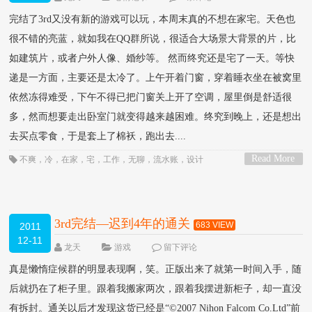
完结了3rd又没有新的游戏可以玩，本周末真的不想在家宅。天色也
很不错的亮蓝，就如我在QQ群所说，很适合大场景大背景的片，比
如建筑片，或者户外人像、婚纱等。 然而终究还是宅了一天。等快
递是一方面，主要还是太冷了。上午开着门窗，穿着睡衣坐在被窝里
依然冻得难受，下午不得已把门窗关上开了空调，屋里倒是舒适很
多，然而想要走出卧室门就变得越来越困难。终究到晚上，还是想出
去买点零食，于是套上了棉袄，跑出去....
Read More
不爽
，
冷
，
在家
，
宅
，
工作
，
无聊
，
流水账
，
设计
>
3rd完结—迟到4年的通关
683 VIEW
2011
12-11
龙天
游戏
留下评论
真是懒惰症候群的明显表现啊，笑。正版出来了就第一时间入手，随
后就扔在了柜子里。跟着我搬家两次，跟着我摆进新柜子，却一直没
有拆封。通关以后才发现这货已经是“©2007 Nihon Falcom Co.Ltd”前