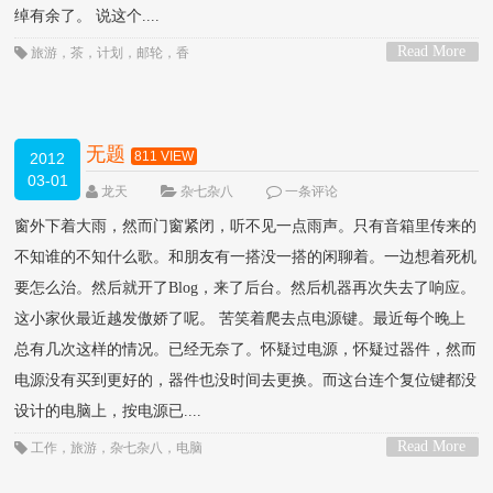
绰有余了。 说这个....
Read More
旅游
，
茶
，
计划
，
邮轮
，
香
>
无题
811 VIEW
2012
03-01
龙天
杂七杂八
一条评论
窗外下着大雨，然而门窗紧闭，听不见一点雨声。只有音箱里传来的
不知谁的不知什么歌。和朋友有一搭没一搭的闲聊着。一边想着死机
要怎么治。然后就开了Blog，来了后台。然后机器再次失去了响应。
这小家伙最近越发傲娇了呢。 苦笑着爬去点电源键。最近每个晚上
总有几次这样的情况。已经无奈了。怀疑过电源，怀疑过器件，然而
电源没有买到更好的，器件也没时间去更换。而这台连个复位键都没
设计的电脑上，按电源已....
Read More
工作
，
旅游
，
杂七杂八
，
电脑
>