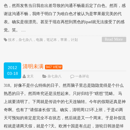
色，然而发售当日我在出差导致的沟通不畅最后定了白色。然而，感
谢这沟通不畅，我终于明白了为啥白色才被认为是苹果最完美的代
表。确实是很漂亮。甚至于现在再想到黑色的ipad就无法接受了的感
觉。笑。 ....
Read More
技术
，
杂七杂八
，
电脑
，
笔记本
，
苹果
，
计划
>
清明未满
947 VIEW
2012
03-18
龙天
杂七杂八
一条评论
318。好像不是什么特殊的日子。然而脑子里总是隐隐觉得是个什么
熟悉的日子。然而终究还是没想起来。只好归结于“瞎想”范畴。 马
上就要清明了。下周就是传说中的七天连轴转。今年的假期还真是神
奇啊。也有了“请假凑长假”流。确实，清明周123不上班，于是45两
天可预知的肯定是完全不在状态，然后就是又一个周末。于是补假流
程就是请两天假，就是个7天。欧洲十国是有点赶，游轮日韩游是绰