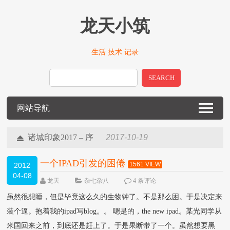
龙天小筑
生活 技术 记录
SEARCH
网站导航
诸城印象2017 – 序
2017-10-19
一个IPAD引发的困倦
1561 VIEW
2012
04-08
龙天
杂七杂八
4 条评论
虽然很想睡，但是毕竟这么久的生物钟了。不是那么困。于是决定来
装个逼。抱着我的ipad写blog。。 嗯是的，the new ipad。某光同学从
米国回来之前，到底还是赶上了。于是果断带了一个。虽然想要黑