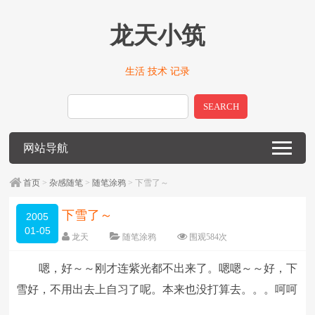
龙天小筑
生活 技术 记录
SEARCH
网站导航
首页
>
杂感随笔
>
随笔涂鸦
> 下雪了～
下雪了～
2005
01-05
龙天
随笔涂鸦
围观
584
次
留下评论
编辑日期：
2009-01-09
嗯，好～～刚才连紫光都不出来了。嗯嗯～～好，下
字体：
大
中
小
雪好，不用出去上自习了呢。本来也没打算去。。。呵呵