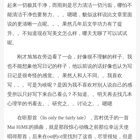
起来一切极其干净，而雨则是尽力清洁一切污垢，哪怕不
能清洁干净也要努力。。。嗯嗯，貌似这样说比文章里面
说的更清晰一点呢。。。果然几年后文学功力有了提
升。。不知道现在写美文怎么样，哪天无聊了可以试试
呢。
刚才旭旭在旁边看了一会，好像很不理解的样子。我
也不能想象他写日记的样子，他以前说的话好像也认为写
日记是很奇怪的感觉。。果然人和人不同。。我喜欢
写，。。可是为啥呢？是因为我不喜欢对别人说自己的感
受所以只好写下来自己看么？不知道。。明天再去找几本
心理学的书看去。。研究之。。讨论之。。嗯嗯
在听那首《Its only the fairly tale》，宫村优子的一首
Mai HiME的插曲，就是那段惊心动魄之前那位幸运天使
唱得那首，后来在ost的cd里找到了这首，尽管很短，但是