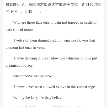
总算能听了。看歌词才知道这首歌是英文歌，而且歌词写
的还很。。阴暗。。。
Who are those little girls in pain just trapped in castle of
dark side of moon
Twelve of them shining bright in vain like flowers that
blossom just once in years
Theyre dancing in the shadow like whispers of love just
dreaming of place
where theyre free as dove
Theyve never been allowed to love in this cursed cage
Its only the fairy tale they believe