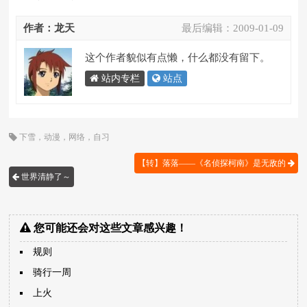
作者：龙天
最后编辑：
2009-01-09
这个作者貌似有点懒，什么都没有留下。
站内专栏
站点
下雪
，
动漫
，
网络
，
自习
【转】落落――《名侦探柯南》是无敌的
世界清静了～
您可能还会对这些文章感兴趣！
规则
骑行一周
上火