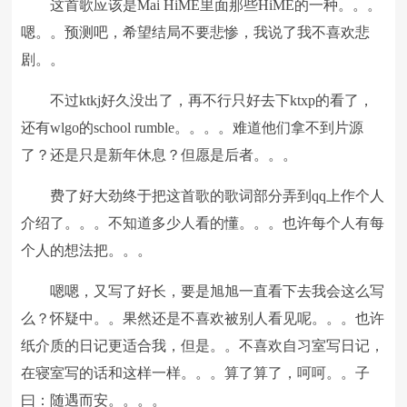
这首歌应该是Mai HiME里面那些HiME的一种。。。
嗯。。预测吧，希望结局不要悲惨，我说了我不喜欢悲
剧。。
不过ktkj好久没出了，再不行只好去下ktxp的看了，
还有wlgo的school rumble。。。。难道他们拿不到片源
了？还是只是新年休息？但愿是后者。。。
费了好大劲终于把这首歌的歌词部分弄到qq上作个人
介绍了。。。不知道多少人看的懂。。。也许每个人有每
个人的想法把。。。
嗯嗯，又写了好长，要是旭旭一直看下去我会这么写
么？怀疑中。。果然还是不喜欢被别人看见呢。。。也许
纸介质的日记更适合我，但是。。不喜欢自习室写日记，
在寝室写的话和这样一样。。。算了算了，呵呵。。子
曰：随遇而安。。。。