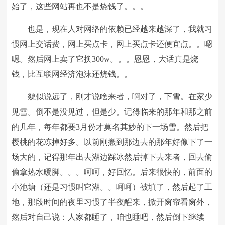
始了，这些网站再也不是烧钱了。。。
也是，现在人对网络的依赖已经越来越深了，我就习
惯网上交话费，网上买点卡，网上买点卡还便宜点。。嗯
嗯。然后网上卖了它换300w。。。恩恩，大话真是烧
钱，比互联网经济泡沫还烧钱。。
貌似说远了，刚才说啥来者，啊对了，下雪。在家少
见雪。倒不是没见过，但是少。记得临来的那年和那之前
的几年，每年都要3月份才莫名其妙的下一场雪。然后把
樱桃的花冻掉好多。以前刚搬到那边去的那年好像下了一
场大的，记得那年出去湖边踩冰然后掉下去来者，回去偷
偷拿热水暖脚。。。呵呵，好回忆。后来很快的，前面的
小池塘（还是习惯叫它湖。。呵呵）被填了，然后起了工
地，那段时间的夜里习惯了半夜醒来，掀开窗帘看窗外，
然后对自己说：人家都睡了，咱也睡吧，然后倒下继续