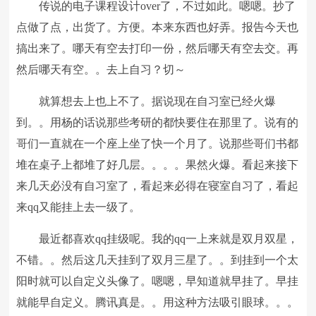
传说的电子课程设计over了，不过如此。嗯嗯。抄了
点做了点，出货了。方便。本来东西也好弄。报告今天也
搞出来了。哪天有空去打印一份，然后哪天有空去交。再
然后哪天有空。。去上自习？切～
就算想去上也上不了。据说现在自习室已经火爆
到。。用杨的话说那些考研的都快要住在那里了。说有的
哥们一直就在一个座上坐了快一个月了。说那些哥们书都
堆在桌子上都堆了好几层。。。。果然火爆。看起来接下
来几天必没有自习室了，看起来必得在寝室自习了，看起
来qq又能挂上去一级了。
最近都喜欢qq挂级呢。我的qq一上来就是双月双星，
不错。。然后这几天挂到了双月三星了。。到挂到一个太
阳时就可以自定义头像了。嗯嗯，早知道就早挂了。早挂
就能早自定义。腾讯真是。。用这种方法吸引眼球。。。