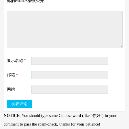
你的email不会被公开。
显示名称
*
邮箱
*
网站
NOTICE:
You should type some Chinese word (like “你好”) in your
comment to pass the spam-check, thanks for your patience!