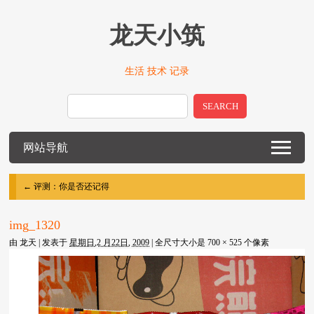
龙天小筑
生活 技术 记录
SEARCH
网站导航
←
评测：你是否还记得
img_1320
由
龙天
|
发表于
星期日,2 月22日, 2009
|
全尺寸大小是
700 × 525
个像素