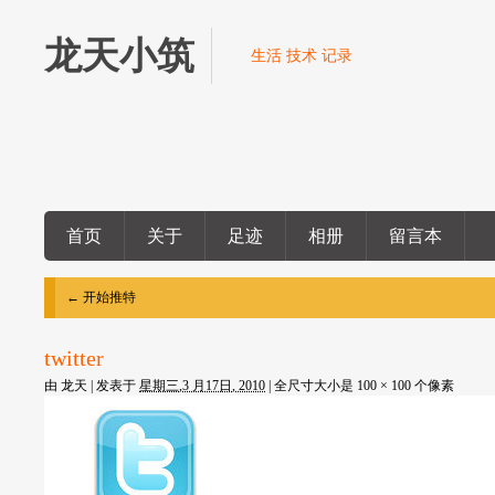
龙天小筑
生活 技术 记录
首页
关于
足迹
相册
留言本
←
开始推特
twitter
由
龙天
|
发表于
星期三,3 月17日, 2010
|
全尺寸大小是
100 × 100
个像素