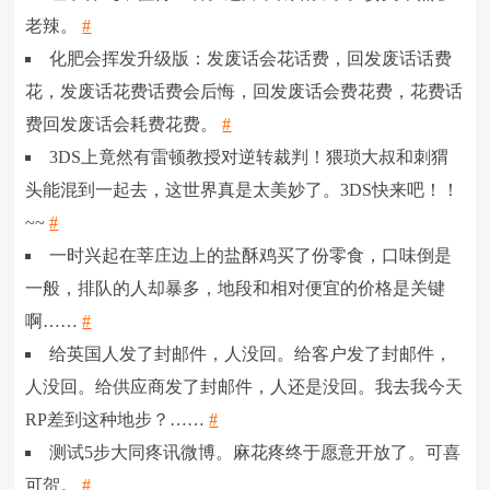
老辣。
#
化肥会挥发升级版：发废话会花话费，回发废话话费
花，发废话花费话费会后悔，回发废话会费花费，花费话
费回发废话会耗费花费。
#
3DS上竟然有雷顿教授对逆转裁判！猥琐大叔和刺猬
头能混到一起去，这世界真是太美妙了。3DS快来吧！！
~~
#
一时兴起在莘庄边上的盐酥鸡买了份零食，口味倒是
一般，排队的人却暴多，地段和相对便宜的价格是关键
啊……
#
给英国人发了封邮件，人没回。给客户发了封邮件，
人没回。给供应商发了封邮件，人还是没回。我去我今天
RP差到这种地步？……
#
测试5步大同疼讯微博。麻花疼终于愿意开放了。可喜
可贺。
#