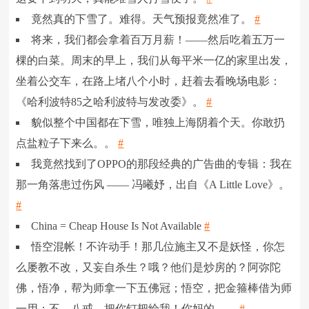
竟然真的下雪了。难得。天气预报竟然准了。
#
将来，我们都会拿着百万月薪！——然后吃着五万一
棵的白菜。周末的早上，我们从每平米一亿的家里出发，
坐着公交车，在路上堵八个小时，赶着去看晚场电影：
《哈利波特85之哈利波特与发改委》。
#
貌似整个中国都在下雪，唯独上海阴着个天。你敢扔
点盐粒子下来么。。
#
我竟然找到了OPPO的那段经典的广告曲的专辑：我在
那一角落患过伤风 —— 冯曦妤，出自《A Little Love》。
#
China = Cheap House Is Not Available
#
悟空混帐！不许动手！那几位施主又不是妖怪，你怎
么屡教不改，又妄自杀生？哦？他们是炒房的？阿弥陀
佛，悟净，帮为师拿一下五佛冠；悟空，把金箍棒借为师
一用；不，八戒，把你钉耙给我！你妈的……
#