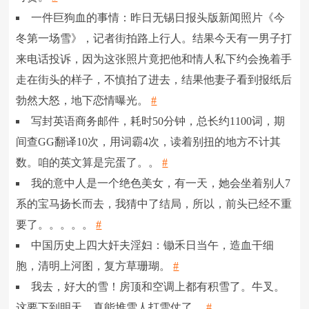
一件巨狗血的事情：昨日无锡日报头版新闻照片《今
冬第一场雪》，记者街拍路上行人。结果今天有一男子打
来电话投诉，因为这张照片竟把他和情人私下约会挽着手
走在街头的样子，不慎拍了进去，结果他妻子看到报纸后
勃然大怒，地下恋情曝光。
#
写封英语商务邮件，耗时50分钟，总长约1100词，期
间查GG翻译10次，用词霸4次，读着别扭的地方不计其
数。咱的英文算是完蛋了。。
#
我的意中人是一个绝色美女，有一天，她会坐着别人7
系的宝马扬长而去，我猜中了结局，所以，前头已经不重
要了。。。。。
#
中国历史上四大奸夫淫妇：锄禾日当午，造血干细
胞，清明上河图，复方草珊瑚。
#
我去，好大的雪！房顶和空调上都有积雪了。牛叉。
这要下到明天，真能堆雪人打雪仗了。
#