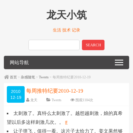
龙天小筑
生活 技术 记录
SEARCH
网站导航
首页
>
杂感随笔
>
Tweets
> 每周推特纪要2010-12-19
每周推特纪要2010-12-19
2010
12-19
龙天
Tweets
围观
1104
次
留下评论
编辑日期：
2010-12-24
太刺激了。真特么太刺激了。越想越刺激，娘的真希
字体：
大
中
小
望以后多这样刺激几次。。
#
让子弹飞，值得一看。这片子太给力了。姜文果然够