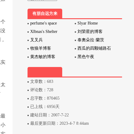
有朋自远方来
一个
perfume's space
Slyar Home
都没
Xlbnas's Shelter
刘荣星的博客
到，
叉叉兵
泰奧朵拉·蘭茨
牧狼羊博客
西瓜的四颗铺路石
黄杰敏的博客
黑色午夜
说实
文章数：683
是太
评论数：728
才
总字数：870465
已上线：6956天
建站日期：2007-7-22
为最
最后更新日期：2023-4-7 8:44am
个小
，实