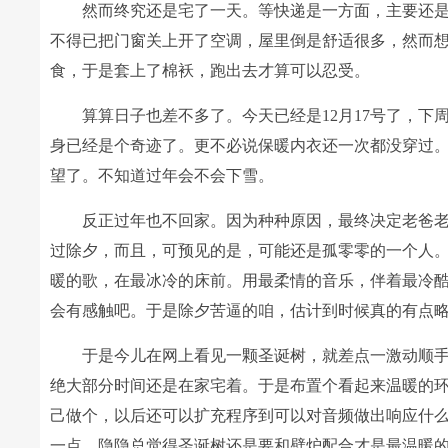
然而终究还是宅了一天。等快递是一方面，主要还
不得已把门窗关上开了空调，屋里倒是舒适很多，然而
食，于是套上了棉袄，跑出去才算可以忍受。
算算日子也差不多了。今天已经是12月17号了，下
身已经是个奇迹了。更不必说保暖内衣还一次都没穿过
望了。不知道过年会不会下雪。
反正过年也不回家。因为种种原因，最终决定老爸
过除夕，而且，可预见的是，可能还是孤零零的一个人
暖的歌，在最冰冷的床前。用最柔情的音乐，伴着最冷
会有感触吧。于是除夕苦逼的咱，估计到时候真的有点
于是今儿在网上看见一颗圣诞树，就差点一激动顺
绝大部分时间还是在家宅着。于是布置个看起来温暖的
己做个，以后还可以扩充程序到可以对音频做出响应什
一点，隐隐总觉得圣诞树还是要和壁炉配合才是最温暖