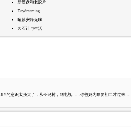
新硬盘和老胶片
Daydreaming
喧嚣安静无聊
久石让与生活
DIY的意识太强大了，从圣诞树，到电视……你爸妈为啥要初二才过来…