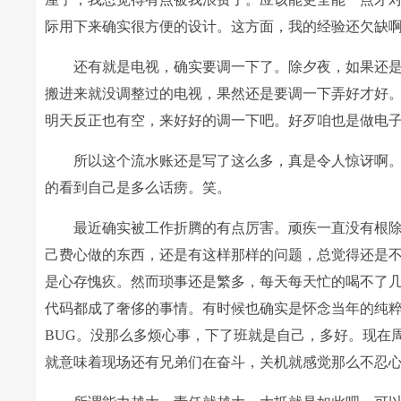
际用下来确实很方便的设计。这方面，我的经验还欠缺
还有就是电视，确实要调一下了。除夕夜，如果还
搬进来就没调整过的电视，果然还是要调一下弄好才好
明天反正也有空，来好好的调一下吧。好歹咱也是做电
所以这个流水账还是写了这么多，真是令人惊讶啊。
的看到自己是多么话痨。笑。
最近确实被工作折腾的有点厉害。顽疾一直没有根
己费心做的东西，还是有这样那样的问题，总觉得还是
是心存愧疚。然而琐事还是繁多，每天每天忙的喝不了
代码都成了奢侈的事情。有时候也确实是怀念当年的纯粹
BUG。没那么多烦心事，下了班就是自己，多好。现在
就意味着现场还有兄弟们在奋斗，关机就感觉那么不忍