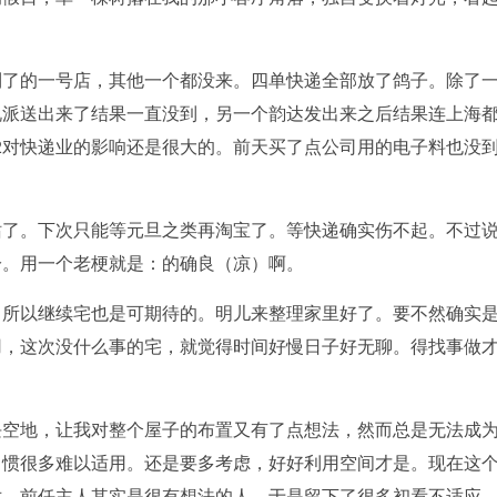
到了的一号店，其他一个都没来。四单快递全部放了鸽子。除了
说派送出来了结果一直没到，另一个韵达发出来之后结果连上海
2对快递业的影响还是很大的。前天买了点公司用的电子料也没
。
站了。下次只能等元旦之类再淘宝了。等快递确实伤不起。不过
冷。用一个老梗就是：的确良（凉）啊。
，所以继续宅也是可期待的。明儿来整理家里好了。要不然确实
用，这次没什么事的宅，就觉得时间好慢日子好无聊。得找事做
块空地，让我对整个屋子的布置又有了点想法，然而总是无法成
习惯很多难以适用。还是要多考虑，好好利用空间才是。现在这
对。前任主人其实是很有想法的人，于是留下了很多初看不适应