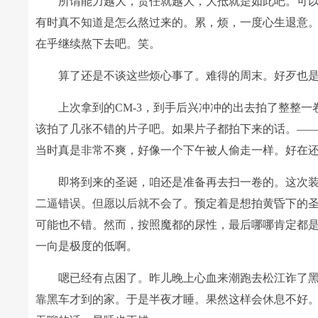
所谓能力越大，责任就越大，大抵就是如此吧。可
有时真不知道是怎么熬过来的。累，烦，一度心生退意
在乎继续熬下去吧。笑。
算了还是不谈这些烦心事了。难得的周末。好歹也
上次拿到的CM-3，到手后兴冲冲的出去拍了整整一
该拍了几张不错的片子吧。如果片子都拍下来的话。—
当时真是非常不爽，好像一个下午被人偷走一样。好在
即将到来的圣诞，咱还是准备再去扫一卷的。这次
二逼错误。但愿以后就不会了。预定着是想拍黄昏下的
可能也不错。然而，按照魔都的尿性，最后哪哪肯定都
一向是极度的低啊。
嗯已经有点困了。昨儿晚上心血来潮跑去松江诈了
靠黑车才到的家。于是半夜才睡。果然这样会休息不好