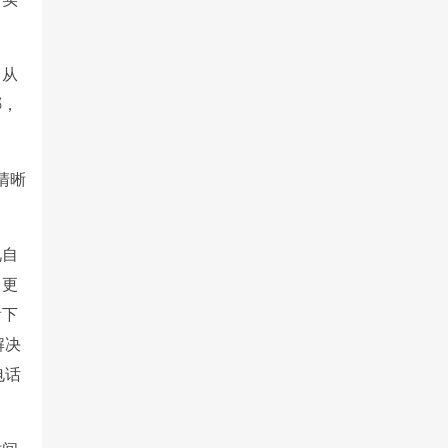
自从
哪，
清晰
见自
，更
看下
解决
电话