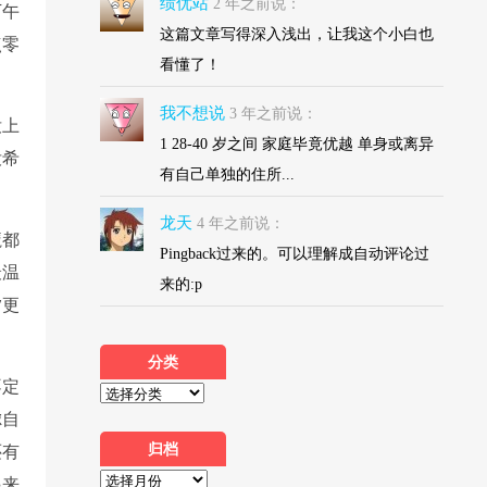
绩优站
2 年之前说：
下午
这篇文章写得深入浅出，让我这个小白也
点零
看懂了！
我不想说
3 年之前说：
没上
1 28-40 岁之间 家庭毕竟优越 单身或离异
没希
有自己单独的住所...
龙天
4 年之前说：
魔都
Pingback过来的。可以理解成自动评论过
最温
来的:p
夕更
分类
不定
虑自
归档
还有
起来