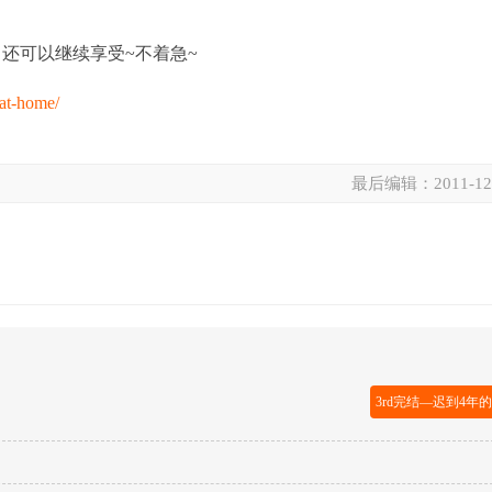
还可以继续享受~不着急~
at-home/
最后编辑：
2011-12
3rd完结—迟到4年