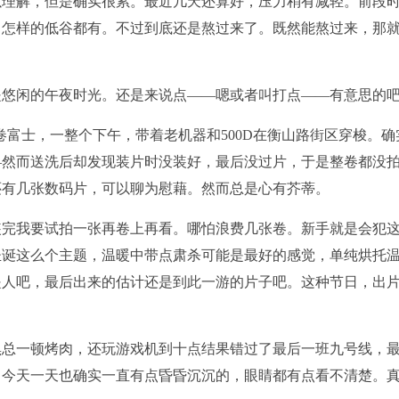
以理解，但是确实很累。最近几天还算好，压力稍有减轻。前段
。怎样的低谷都有。不过到底还是熬过来了。既然能熬过来，那
是悠闲的午夜时光。还是来说点——嗯或者叫打点——有意思的
卷富士，一整个下午，带着老机器和500D在衡山路街区穿梭。确
—然而送洗后却发现装片时没装好，最后没过片，于是整卷都没
还有几张数码片，可以聊为慰藉。然而总是心有芥蒂。
装完我要试拍一张再卷上再看。哪怕浪费几张卷。新手就是会犯
圣诞这么个主题，温暖中带点肃杀可能是最好的感觉，单纯烘托
是人吧，最后出来的估计还是到此一游的片子吧。这种节日，出
黑总一顿烤肉，还玩游戏机到十点结果错过了最后一班九号线，
。今天一天也确实一直有点昏昏沉沉的，眼睛都有点看不清楚。