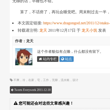
无聊的话，早睡也不错。
算了，不话痨了，再玩会睡觉吧。周末刚过去一半，
本文固定链接:
https://www.dragongod.net/2011/12/otaku-
转载请注明:
龙天
2011年12月17日
于
龙天小筑
发表
作者：龙天
这个作者貌似有点懒，什么都没有留下。
站内专栏
站点
不爽
，
冷
，
在家
，
宅
，
工作
，
无聊
，
流水账
，
设计
Tweets Everyweek 2011-12-18
您可能还会对这些文章感兴趣！