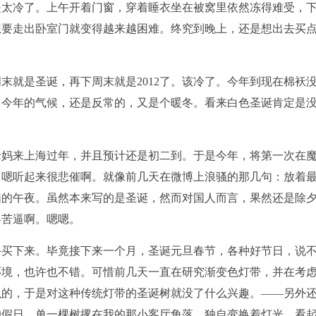
是太冷了。上午开着门窗，穿着睡衣坐在被窝里依然冻得难受，
想要走出卧室门就变得越来越困难。终究到晚上，还是想出去买
周末就是圣诞，再下周末就是2012了。该冷了。今年到现在棉袄
。今年的气候，还是反常的，又是个暖冬。看来白色圣诞肯定是
老妈来上海过年，并且预计还是初二到。于是今年，将第一次在
。嗯听起来很悲催啊。就像前几天在微博上浪骚的那几句：放着
酷的午夜。虽然本来写的是圣诞，然而对国人而言，果然还是除
略苦逼啊。嗯嗯。
手买下来。毕竟接下来一个月，圣诞元旦春节，各种好节日，说
环境，也许也不错。可惜前几天一直在研究渐变色灯带，并在考
么的，于是对这种传统灯带的圣诞树就没了什么兴趣。——另外
的假日，单一棵树撂在我的那小客厅角落，独自变换着灯光，看