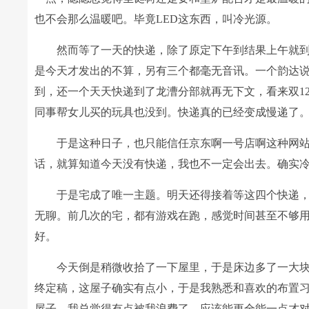
也不会那么温暖吧。毕竟LED这东西，叫冷光源。
然而等了一天的快递，除了原定下午到结果上午就
是今天才发出的不算，另有三个都毫无音讯。一个韵达
到，还一个天天快递到了龙漕分部就再无下文，看来双1
同事帮女儿买的玩具也没到。快递真的已经变成慢递了
于是这种日子，也只能信任京东啊一号店啊这种网
话，就算知道今天没有快递，我也不一定会出去。确实
于是宅成了唯一主题。明天还得接着等这四个快递
无聊。前几次的宅，都有游戏在跑，感觉时间甚至不够
好。
今天倒是稍微收拾了一下屋里，于是床边多了一大
终定稿，这屋子确实有点小，于是我熟悉和喜欢的布置
屋子，我总觉得有点被我浪费了。应该能更全能一点才