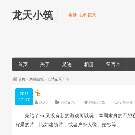
龙天小筑
生活 技术 记录
首页
关于
足迹
相册
留言本
首页
>
杂感随笔
>
心情记录
> 宅
宅
2011
12-17
龙天
心情记录
围观
877
次
2 条评论
完结了3rd又没有新的游戏可以玩，本周末真的不
背景的片，比如建筑片，或者户外人像、婚纱等。