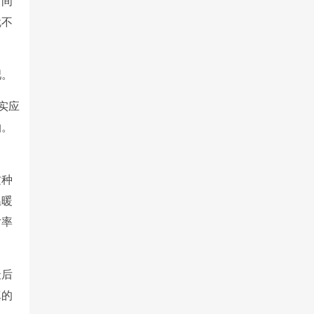
时间
就不
吧。
实应
拍。
这种
温暖
片率
最后
真的