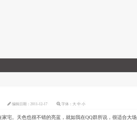
编辑日期：
2011-12-17
字体：
大
中
小
想在家宅。天色也很不错的亮蓝，就如我在QQ群所说，很适合大