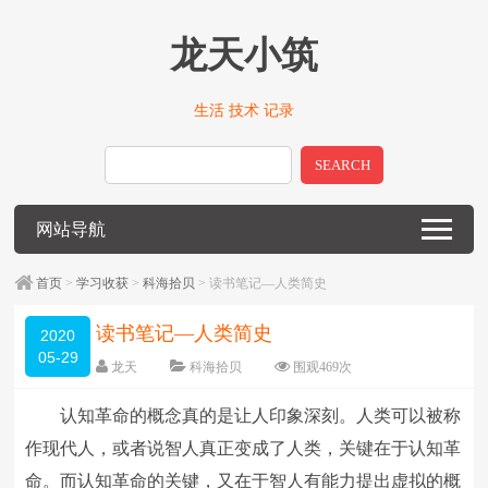
龙天小筑
生活 技术 记录
SEARCH
网站导航
首页
>
学习收获
>
科海拾贝
> 读书笔记—人类简史
读书笔记—人类简史
2020
05-29
龙天
科海拾贝
围观
469
次
留下评论
编辑日期：
2020-05-29
认知革命的概念真的是让人印象深刻。人类可以被称
字体：
大
中
小
作现代人，或者说智人真正变成了人类，关键在于认知革
命。而认知革命的关键，又在于智人有能力提出虚拟的概