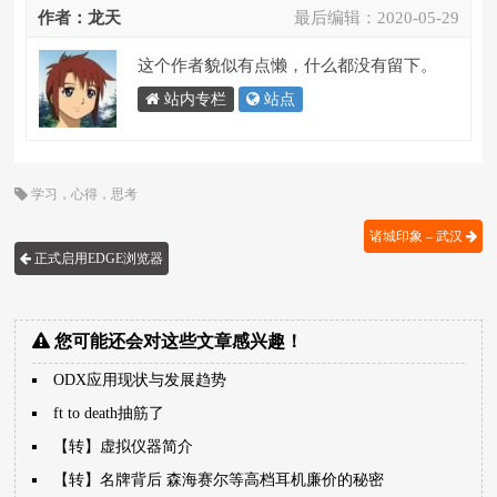
作者：龙天
最后编辑：
2020-05-29
这个作者貌似有点懒，什么都没有留下。
站内专栏
站点
学习
，
心得
，
思考
诸城印象 – 武汉
正式启用EDGE浏览器
您可能还会对这些文章感兴趣！
ODX应用现状与发展趋势
ft to death抽筋了
【转】虚拟仪器简介
【转】名牌背后 森海赛尔等高档耳机廉价的秘密