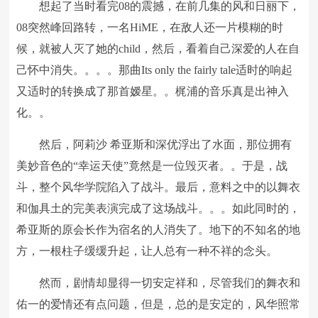
想起了当时看完08的震撼，在前几集的风和日丽下，
08突然峰回路转，一名HiME，在敌人还一片模糊的时
候，就被人灭了她的child，然后，看着自己深爱的人在自
己怀中消失。。。。那曲Its only the fairly tale适时的响起
又适时的转换成了那首嫒星。。梶浦的音乐真是出神入
化。。
然后，阿莉沙 希亚斯和深优浮出了水面，那位拥有
美妙音色的“幸运天使”竟然是一位毁灭者。。于是，战
斗，整个风华学院陷入了战斗。最后，意料之中的以舞衣
和伽具土的完美表演完成了这场战斗。。。如此同时的，
希亚斯的原会长作为宿名的人消失了。地下的不知名的地
方，一根柱子缓缓升起，让人总有一种不祥的念头。
然而，剧情却显得一切安定祥和，尽管我们的舞衣和
佑一的爱情还有点问题，但是，总的是安定的，风华照常