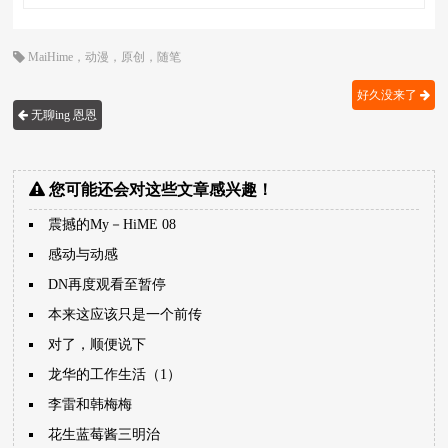
MaiHime
，
动漫
，
原创
，
随笔
好久没来了
无聊ing 恩恩
您可能还会对这些文章感兴趣！
震撼的My－HiME 08
感动与动感
DN再度观看至暂停
本来这应该只是一个前传
对了，顺便说下
龙华的工作生活（1）
李雷和韩梅梅
花生蓝莓酱三明治