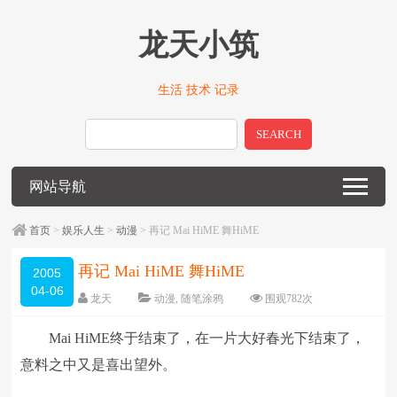
龙天小筑
生活 技术 记录
SEARCH
网站导航
首页
>
娱乐人生
>
动漫
> 再记 Mai HiME 舞HiME
再记 Mai HiME 舞HiME
2005
04-06
龙天
动漫
,
随笔涂鸦
围观
782
次
留下评论
编辑日期：
2009-01-09
Mai HiME终于结束了，在一片大好春光下结束了，
字体：
大
中
小
意料之中又是喜出望外。