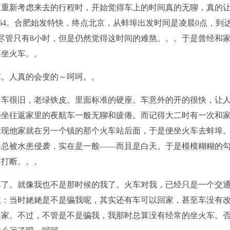
被迫重新考虑来去的行程时，开始觉得车上的时间真的无聊，真的
64。合肥始发特快，终点北京，从蚌埠出发时间是凌晨0点，到
。尽管只有8小时，但是仍然觉得这时间的难熬。。。于是曾经和
不坐火车。。
车。人真的会变的～呵呵。。
。车很旧，老绿铁皮。里面标准的硬座。车意外的开的很快，让
如坐往返家里的夜航车一般无聊和疲倦。而记得大二时有一次和
发现他家就在另一个镇的那个火车站后面，于是便坐火车去蚌埠
路总被水患侵袭，实在是一般――而且是白天。于是模模糊糊的
而打断。。。
车了。就像我也不是那时候的我了。火车对我，已经只是一个交
想：当时姥姥是不是骗我呢，其实还有车可以回家，甚至车没有
回家。不过，不管是不是骗我，我那时总算没有经常的坐火车。