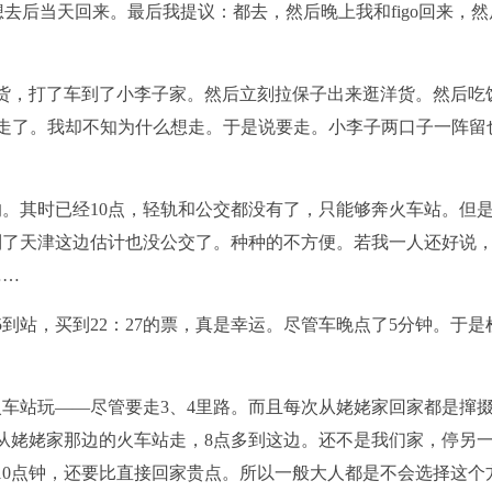
却想去后当天回来。最后我提议：都去，然后晚上我和figo回来，
洋货，打了车到了小李子家。然后立刻拉保子出来逛洋货。然后吃
不想走了。我却不知为什么想走。于是说要走。小李子两口子一阵留
。其时已经10点，轻轨和公交都没有了，只能够奔火车站。但
到了天津这边估计也没公交了。种种的不方便。若我一人还好说
……
5到站，买到22：27的票，真是幸运。尽管车晚点了5分钟。于是
车站玩――尽管要走3、4里路。而且每次从姥姥家回家都是撺
从姥姥家那边的火车站走，8点多到这边。还不是我们家，停另
10点钟，还要比直接回家贵点。所以一般大人都是不会选择这个