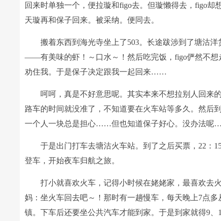
回来时单独一个，便拉璇和figo去。但璇懒得去，figo
天璇再和保子回来。被采纳。便同去。
搬着东西到海光寺坐上了503。长途跋涉到了塘沽
――有美味的虾！～口水～！然后吃完饭，figo俨然
劝住我。于是保子决定跟我一起回来……
呵呵，真是不好意思呢。其实本来不想拉别人回来的
路车的时间就没准了，不知道要在火车站等多久。然后
一个人一块总是担心……但也知道保子好心。没办法呢
于是出门打车去塘沽火车站。到了之后买票，22：1
登车，开始夜车归航之旅。
打小就喜欢火车，记得小时候在姥姥家，最喜欢去火
妈：坐火车回去吧～！那时有一趟慢车，每天晚上7点多
镇。下车后还要坐公共汽车才能到家。于是到家就得9、