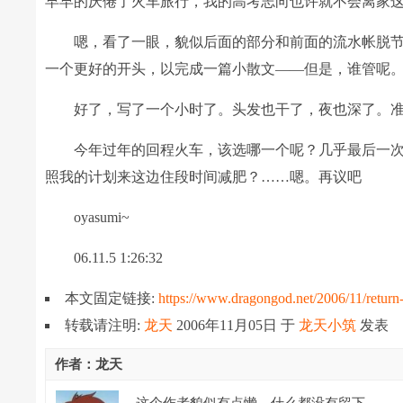
早早的厌倦了火车旅行，我的高考志向也许就不会离家
嗯，看了一眼，貌似后面的部分和前面的流水帐脱
一个更好的开头，以完成一篇小散文――但是，谁管呢。我
好了，写了一个小时了。头发也干了，夜也深了。
今年过年的回程火车，该选哪一个呢？几乎最后一
照我的计划来这边住段时间减肥？……嗯。再议吧
oyasumi~
06.11.5 1:26:32
本文固定链接:
https://www.dragongod.net/2006/11/return-
转载请注明:
龙天
2006年11月05日
于
龙天小筑
发表
作者：龙天