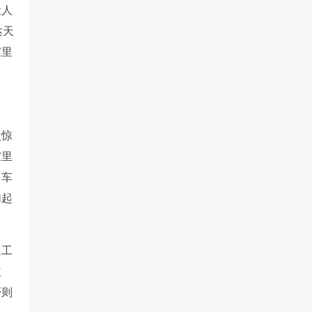
让人
达天
家里
人惊
家里
。车
勾起
通工
改
否则