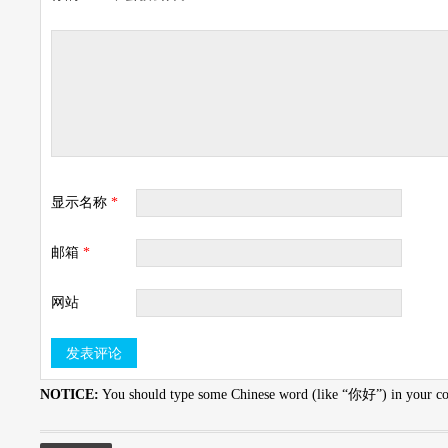
显示名称
*
邮箱
*
网站
NOTICE:
You should type some Chinese word (like “你好”) in your com