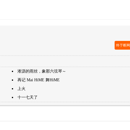
终于断
淅沥的雨丝，象那六弦琴～
再记 Mai HiME 舞HiME
上火
十一七天了