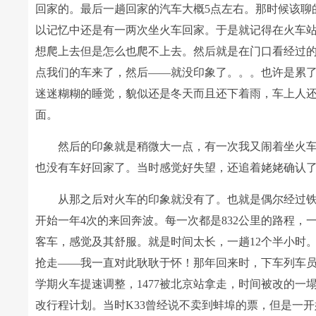
回家的。最后一趟回家的汽车大概5点左右。那时候该聊
以记忆中还是有一两次坐火车回家。于是就记得在火车
想爬上去但是怎么也爬不上去。然后就是在门口看经过
点我们的车来了，然后――就没印象了。。。也许是累
迷迷糊糊的睡觉，貌似还是冬天而且还下着雨，车上人
面。
然后的印象就是稍微大一点，有一次我又闹着坐火车
也没有车好回家了。当时感觉好失望，还追着姥姥确认
从那之后对火车的印象就没有了。也就是偶尔经过
开始一年4次的来回奔波。每一次都是832公里的路程，
客车，感觉及其舒服。就是时间太长，一趟12个半小时。
抢走――我一直对此耿耿于怀！那年回来时，下车列车员
学期火车提速调整，1477被北京站拿走，时间被改的
改行程计划。当时K33曾经说不卖到蚌埠的票，但是一