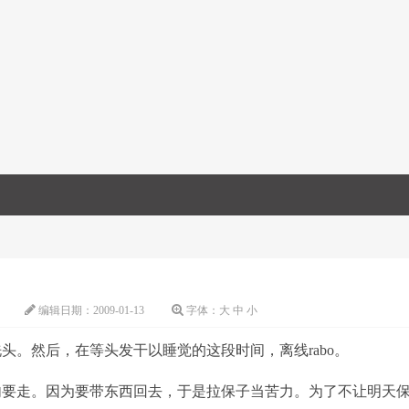
编辑日期：
2009-01-13
字体：
大
中
小
头。然后，在等头发干以睡觉的这段时间，离线rabo。
匆要走。因为要带东西回去，于是拉保子当苦力。为了不让明天