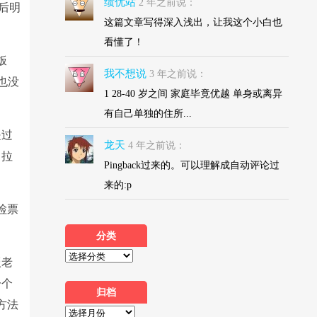
绩优站
2 年之前说：
然后明
这篇文章写得深入浅出，让我这个小白也
看懂了！
饭
我不想说
3 年之前说：
也没
1 28-40 岁之间 家庭毕竟优越 单身或离异
有自己单独的住所...
是过
龙天
4 年之前说：
，拉
Pingback过来的。可以理解成自动评论过
来的:p
检票
分类
掇老
一个
归档
方法