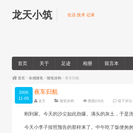
龙天小筑
生活 技术 记录
首页
关于
足迹
相册
留言本
首页
>
杂感随笔
>
随笔涂鸦
> 夜车归航
夜车归航
2006
11-05
龙天
随笔涂鸦
围观
630
次
留下评论
刚到家。今天的沙尘如此劲爆。满头的灰土，于是洗
今天小李子按照预告的那样来了。中午吃了饭便匆