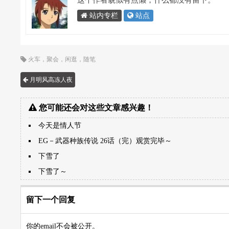
这个作者貌似有点懒，什么都没有留下。
站内专栏
站点
火车
，
聚会
，
闲逛
，
随笔
月明风高冻人夜
您可能还会对这些文章感兴趣！
今天是情人节
EG－武器种族传说 26话（完）观赏完毕～
下雪了
下雪了～
留下一个回复
你的email不会被公开。