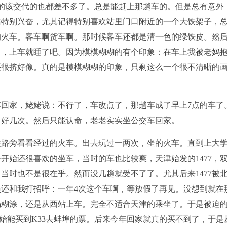
的该交代的也都差不多了。总是能赶上那趟车的。但是总有意外
站特别兴奋，尤其记得特别喜欢站里门口附近的一个大铁架子，
的火车。客车啊货车啊。那时候客车还都是清一色的绿铁皮。然
了，上车就睡了吧。因为模模糊糊的有个印象：在车上我被老妈
还很挤好像。真的是模模糊糊的印象，只剩这么一个很不清晰的
回家，姥姥说：不行了，车改点了，那趟车成了早上7点的车了
了好几次。然后只能认命，老老实实坐公交车回家。
铁路旁看看经过的火车。出去玩过一两次，坐的火车。直到上大
一开始还很喜欢的坐车，当时的车也比较爽，天津始发的1477，
当时也不是很在乎。然而没几趟就受不了了。尤其后来1477被
还和我打招呼：一年4次这个车啊，等放假了再见。没想到就在
一塌糊涂，还是从西站上车。完全不适合天津的乘坐了。于是被迫
开始能买到K33去蚌埠的票。后来今年回家就真的买不到了，于是