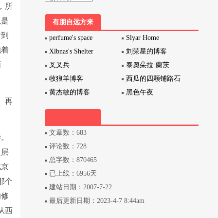
，所
总是
有朋自远方来
后到
perfume's space
Slyar Home
抱着
Xlbnas's Shelter
刘荣星的博客
画
叉叉兵
泰奧朵拉·蘭茨
牧狼羊博客
西瓜的四颗铺路石
黄杰敏的博客
黑色午夜
。再
文章数：683
学。
评论数：728
双层
总字数：870465
北京
已上线：6956天
那个
建站日期：2007-7-22
的修
最后更新日期：2023-4-7 8:44am
从西