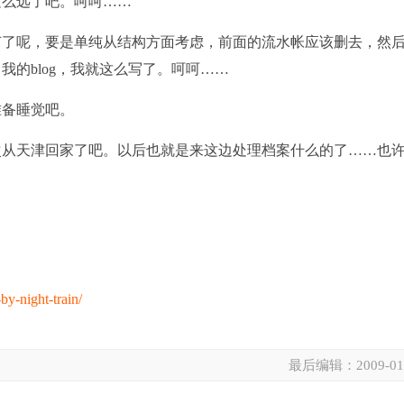
这么远了吧。呵呵……
节了呢，要是单纯从结构方面考虑，前面的流水帐应该删去，然
的blog，我就这么写了。呵呵……
准备睡觉吧。
次从天津回家了吧。以后也就是来这边处理档案什么的了……也
by-night-train/
最后编辑：
2009-01