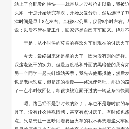
站上了合肥发的特快――就是从1477被抢走以后，我
头疼，于是开始研究车次，开始反复分析，然后选择了T
津时间是早上8点左右。全程832公里，仅需8小时左右
说：以后不管在哪工作，回家还是自己开车回来。绝对
于是，从小时候的莫名的喜欢火车到现在的讨厌火
今天，最终回来还是坐的火车。因为没有别的选择
叹这老躯干的实力。但是速度感和外面的黑暗使的我有
另一个同学一起去蚌埠站买票，我先去他那找他，然后
也是老绿铁皮，但是跑的很慢――路况使然吧，那边的
了一点小时候回忆，却很快被迎面开过的一辆蓝条特快
嗯。路已经不是那时候的路了，车也不是那时候的
具了。没有什么特殊情感，甚至有点讨厌了。有时候也
点。只是想让一直吵闹着要坐火车的我不再想着坐火车