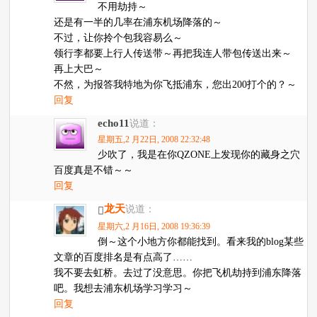
不用劫持～
还是有一半的几率在浦东机场降落的～
不过，让你拎个包我容易么～
领行李都要上行人传送带～再把我连人带包传送出来～
再上大巴～
不然，为报答我特地为你飞抵浦东，您出200打个的？～
回复
echo11
说道：
星期五,2 月22日, 2008 22:32:48
少吹了，我是在你QZONE上发现你的藏身之穴
百度真是不错～～
回复
龙天
说道：
星期六,2 月16日, 2008 19:36:39
倒～这个小地方你都能找到。看来我的blog某些
文章的百度排名是有点高了……
我不要去虹桥。去过了没意思。你把飞机劫持到浦东降落
吧。我想去浦东机场学习学习～
回复