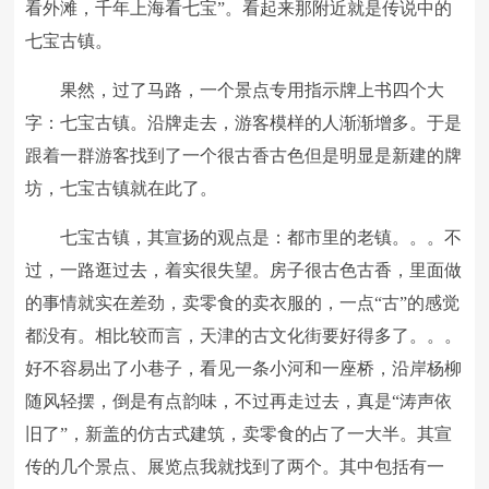
看外滩，千年上海看七宝”。看起来那附近就是传说中的
七宝古镇。
果然，过了马路，一个景点专用指示牌上书四个大
字：七宝古镇。沿牌走去，游客模样的人渐渐增多。于是
跟着一群游客找到了一个很古香古色但是明显是新建的牌
坊，七宝古镇就在此了。
七宝古镇，其宣扬的观点是：都市里的老镇。。。不
过，一路逛过去，着实很失望。房子很古色古香，里面做
的事情就实在差劲，卖零食的卖衣服的，一点“古”的感觉
都没有。相比较而言，天津的古文化街要好得多了。。。
好不容易出了小巷子，看见一条小河和一座桥，沿岸杨柳
随风轻摆，倒是有点韵味，不过再走过去，真是“涛声依
旧了”，新盖的仿古式建筑，卖零食的占了一大半。其宣
传的几个景点、展览点我就找到了两个。其中包括有一