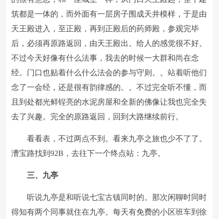
筑都是一体的，而外面有一层房子围成天井模样，于是由
天王殿进入，至正殿，再到正殿后的药师殿，参观完毕
后，必须再原路返回，由天王殿出。给人的感觉很不好。
不过今天好像有什么法事，我去的时候一大群和尚在念
经。门口也贴着什么什么法会的参与守则。。站着听他们
念了一会经，还是很有韵律感的。。不过完全听不懂，而
且到处都光鲜锃亮的水泥房屋和全新的佛像让我也完全失
去了兴趣。完全的原路返回，回到大路继续前行。
看看表，不过两点不到。看来九亭之旅也少不了了。
漕宝路找到92B，去往下一个终点站：九亭。
三、九亭
听说九亭是和听说七宝古镇同时的。那次闲聊时同时
得知有两个同事就住在九亭。每天有免费的小区班车到徐