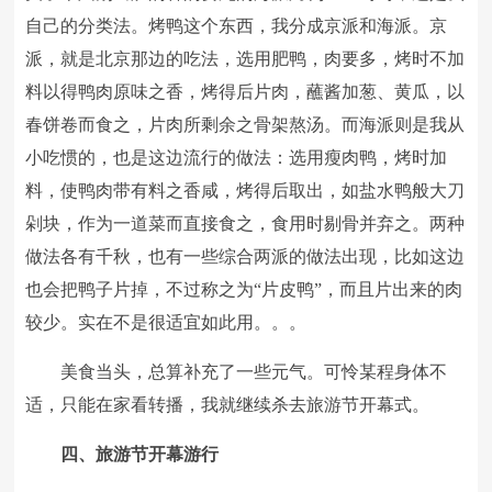
自己的分类法。烤鸭这个东西，我分成京派和海派。京
派，就是北京那边的吃法，选用肥鸭，肉要多，烤时不加
料以得鸭肉原味之香，烤得后片肉，蘸酱加葱、黄瓜，以
春饼卷而食之，片肉所剩余之骨架熬汤。而海派则是我从
小吃惯的，也是这边流行的做法：选用瘦肉鸭，烤时加
料，使鸭肉带有料之香咸，烤得后取出，如盐水鸭般大刀
剁块，作为一道菜而直接食之，食用时剔骨并弃之。两种
做法各有千秋，也有一些综合两派的做法出现，比如这边
也会把鸭子片掉，不过称之为“片皮鸭”，而且片出来的肉
较少。实在不是很适宜如此用。。。
美食当头，总算补充了一些元气。可怜某程身体不
适，只能在家看转播，我就继续杀去旅游节开幕式。
四、旅游节开幕游行