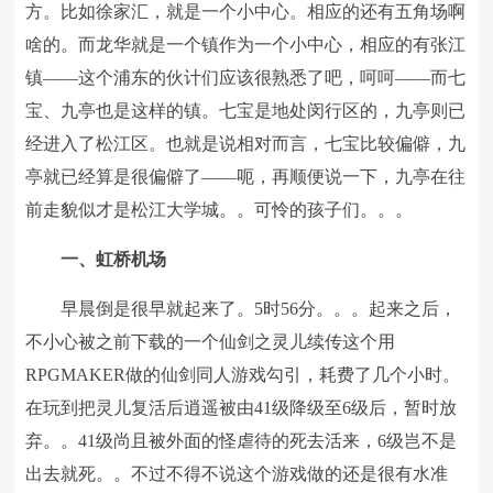
方。比如徐家汇，就是一个小中心。相应的还有五角场啊
啥的。而龙华就是一个镇作为一个小中心，相应的有张江
镇——这个浦东的伙计们应该很熟悉了吧，呵呵——而七
宝、九亭也是这样的镇。七宝是地处闵行区的，九亭则已
经进入了松江区。也就是说相对而言，七宝比较偏僻，九
亭就已经算是很偏僻了——呃，再顺便说一下，九亭在往
前走貌似才是松江大学城。。可怜的孩子们。。。
一、虹桥机场
早晨倒是很早就起来了。5时56分。。。起来之后，
不小心被之前下载的一个仙剑之灵儿续传这个用
RPGMAKER做的仙剑同人游戏勾引，耗费了几个小时。
在玩到把灵儿复活后逍遥被由41级降级至6级后，暂时放
弃。。41级尚且被外面的怪虐待的死去活来，6级岂不是
出去就死。。不过不得不说这个游戏做的还是很有水准