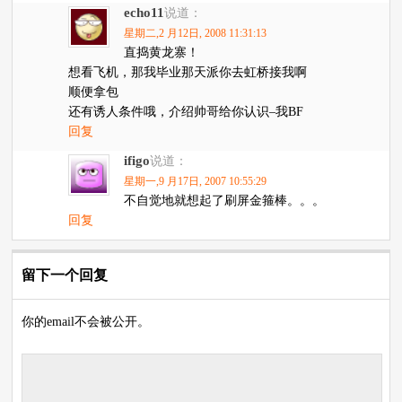
echo11
说道：
星期二,2 月12日, 2008 11:31:13
直捣黄龙寨！
想看飞机，那我毕业那天派你去虹桥接我啊
顺便拿包
还有诱人条件哦，介绍帅哥给你认识–我BF
回复
ifigo
说道：
星期一,9 月17日, 2007 10:55:29
不自觉地就想起了刷屏金箍棒。。。
回复
留下一个回复
你的email不会被公开。