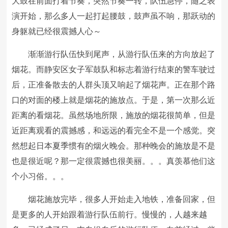
大鼓在前面打着节奏，突然节奏一转，队伍急停，随之表
演开始，那么多人一起打起腰鼓，鼓声虽不响，那跃动的
身躯就已经很震撼人心～
渐渐游行队伍快到尾声，从游行队伍来的方向放起了
烟花。而静安区女子军鼓队和标志着游行结束的警车驶过
后，正准备散去的人群头顶又响起了烟花声。正在那个路
口的对面的楼上就是烟花的施放点。于是，第一次那么近
距离的看烟花。虽然场地所限，施放的烟花很简单，但是
近距离观看的震撼感，和远远的看完全不是一个感觉。突
然想起日本夏季惯有的烟火晚会。那种晚会的施放是不是
也是很近呢？那一定很震撼也很美丽。。。真羡慕他们这
个小习俗。。。
烟花施放完毕，很多人开始走入地铁，准备回家，但
是更多的人开始跟着游行队伍前行。慢慢的，人越来越