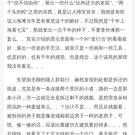
个“信不信由你”，展出一些什么“比狗还大的老鼠”、“两
个头的蛇”之类的东西，真是让人啼笑皆非，我倒是有听
说上海滩当年是有展览这个的癖好，不过既然是“千年上
海看七宝”，那就拿出一点千年的样子，不要拿外滩那一
套么。。其实介绍的景点里面有一个叫“老行当”的看着挺
好，展出一些老的手艺活，就算只是一些画和一些工具，
也是好的，也有千年的感觉。但是残念，这个该死的展馆
我没有看见。。。
失望加无聊的随人群前行，赫然发现到处都是拆迁的
痕迹，尤其是有一条连接两个景区的小道，路的一边是那
条小河，另一边就完全是拆迁剩下的残骸。是想营造余秋
雨说的一种废墟美么。。？估计不是。。而且从残骸看，
被拆掉的房子都是像老城厢那边房子一样的老房子，可
惜。修一修的话，应该比重建仿古建筑要好得多。。。然
后很快，就看见了七宝古镇的另一个出口。毫无留恋，快