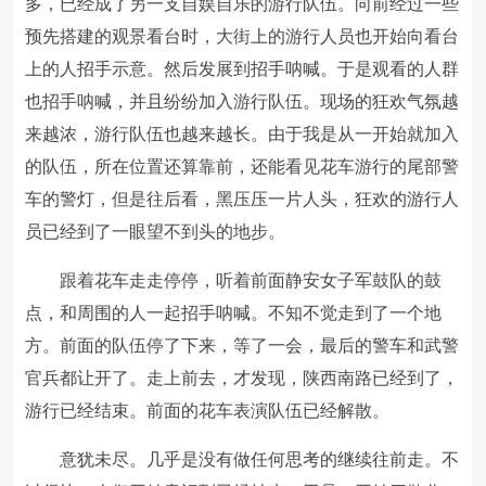
多，已经成了另一支自娱自乐的游行队伍。向前经过一些
预先搭建的观景看台时，大街上的游行人员也开始向看台
上的人招手示意。然后发展到招手呐喊。于是观看的人群
也招手呐喊，并且纷纷加入游行队伍。现场的狂欢气氛越
来越浓，游行队伍也越来越长。由于我是从一开始就加入
的队伍，所在位置还算靠前，还能看见花车游行的尾部警
车的警灯，但是往后看，黑压压一片人头，狂欢的游行人
员已经到了一眼望不到头的地步。
跟着花车走走停停，听着前面静安女子军鼓队的鼓
点，和周围的人一起招手呐喊。不知不觉走到了一个地
方。前面的队伍停了下来，等了一会，最后的警车和武警
官兵都让开了。走上前去，才发现，陕西南路已经到了，
游行已经结束。前面的花车表演队伍已经解散。
意犹未尽。几乎是没有做任何思考的继续往前走。不