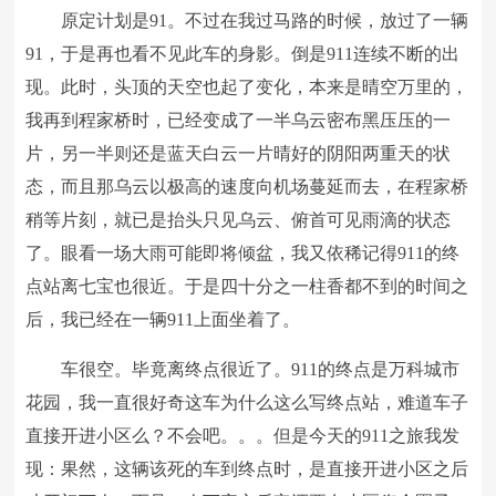
原定计划是91。不过在我过马路的时候，放过了一辆
91，于是再也看不见此车的身影。倒是911连续不断的出
现。此时，头顶的天空也起了变化，本来是晴空万里的，
我再到程家桥时，已经变成了一半乌云密布黑压压的一
片，另一半则还是蓝天白云一片晴好的阴阳两重天的状
态，而且那乌云以极高的速度向机场蔓延而去，在程家桥
稍等片刻，就已是抬头只见乌云、俯首可见雨滴的状态
了。眼看一场大雨可能即将倾盆，我又依稀记得911的终
点站离七宝也很近。于是四十分之一柱香都不到的时间之
后，我已经在一辆911上面坐着了。
车很空。毕竟离终点很近了。911的终点是万科城市
花园，我一直很好奇这车为什么这么写终点站，难道车子
直接开进小区么？不会吧。。。但是今天的911之旅我发
现：果然，这辆该死的车到终点时，是直接开进小区之后