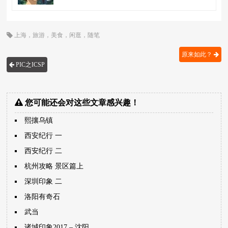
上海
，
旅游
，
美食
，
闲逛
，
随笔
原来如此？
PIC之ICSP
您可能还会对这些文章感兴趣！
熙攘乌镇
西安纪行 一
西安纪行 二
杭州攻略 景区篇上
深圳印象 二
洛阳有奇石
武当
诸城印象2017 – 沈阳