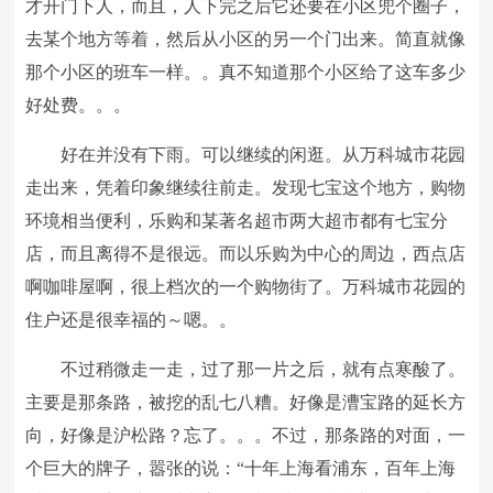
才开门下人，而且，人下完之后它还要在小区兜个圈子，
去某个地方等着，然后从小区的另一个门出来。简直就像
那个小区的班车一样。。真不知道那个小区给了这车多少
好处费。。。
好在并没有下雨。可以继续的闲逛。从万科城市花园
走出来，凭着印象继续往前走。发现七宝这个地方，购物
环境相当便利，乐购和某著名超市两大超市都有七宝分
店，而且离得不是很远。而以乐购为中心的周边，西点店
啊咖啡屋啊，很上档次的一个购物街了。万科城市花园的
住户还是很幸福的～嗯。。
不过稍微走一走，过了那一片之后，就有点寒酸了。
主要是那条路，被挖的乱七八糟。好像是漕宝路的延长方
向，好像是沪松路？忘了。。。不过，那条路的对面，一
个巨大的牌子，嚣张的说：“十年上海看浦东，百年上海