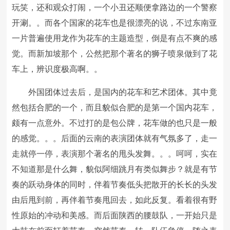
玩笑，还和观众打闹，一个小丑还顺便拿路边的一个警察
开涮。。而各个国家的花车也是很漂亮的说，不过东南亚
一片普遍使用龙作为花车的主题造型，倒是有点不爽的感
觉。而新加坡那个，公然把那个著名的狮子喷泉做到了花
车上，辨识度极高啊。。
外国团体过去后，是国内的花车和艺术团体。其中竟
然包括合肥的一个，而且貌似合肥的是第一个国内花车，
颇有一点意外。不过打的是包公牌，花车做的也只是一般
的感觉。。。后面的云南的表演团体就有气氛多了，走一
走就停一停，表演那个著名的甩头发舞。。。呵呵，实在
不知道那是什么舞，貌似阿细跳月有类似舞步？就是有节
奏的跃动身体的同时，伴着节奏低头把散开的长长的头发
由后甩到前，再伴着节奏甩回去，如此反复。看着很有野
性原始的冲动和美感。而后面陕西的腰鼓队，一开始只是