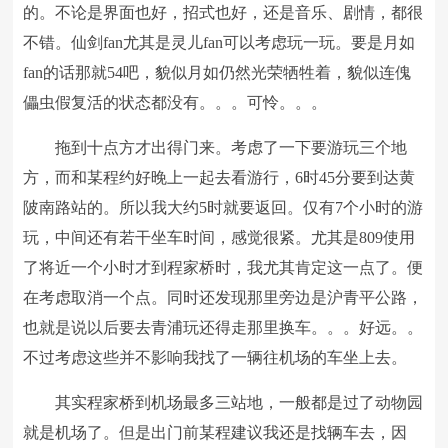
的。不论是界面也好，招式也好，还是音乐、剧情，都很
不错。仙剑fan尤其是灵儿fan可以考虑玩一玩。要是月如
fan的话那就54吧，貌似月如仍然光荣牺牲着，貌似连傀
儡虫假复活的状态都没有。。。可怜。。。
拖到十点方才出得门来。考虑了一下要游玩三个地
方，而和某程约好晚上一起去看游行，6时45分要到达黄
陂南路站的。所以我大约5时就要返回。仅有7个小时的游
玩，中间还有若干坐车时间，感觉很紧。尤其是809使用
了将近一个小时才到程家桥时，我尤其肯定这一点了。便
在考虑取消一个点。同时还发现那里旁边是沪青平公路，
也就是说以后要去青浦玩还得走那里换车。。。好远。。
不过考虑这些并不影响我找了一辆往机场的车坐上去。
其实程家桥到机场最多三站地，一般都是过了动物园
就是机场了。但是出门前某程建议我还是找辆车去，因