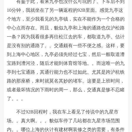
有鉴于此，看来九亭也没什么可玩的了。下车后不到
10分钟，我就坐在了另一辆返程的92B里面。感觉九亭这
个地方，至少我看见的九亭镇，实在不能作为一个合格的
中心点而存在。而且，貌似九亭和上海的通路也仅沪松路
一条？因为我看很多再往松江去的车，都取道九亭。估计
是没有别的通路了。。交通颇有一些不便之感。这样，要
到上海中心地区，九亭必须先经过七宝，然后一般取道漕
宝路到漕河泾，随后才能到体育馆等地。。而这唯一的九
亭到七宝通路，其通行能力也不过如此。尤其是跨沪杭铁
路的那座桥，来时就莫名其妙的堵车。这要是上班时间，
或者最坏情况的下雨时的周一，那么，交通真是惨不忍睹
了。。。
不过92B回程时，我在车上看见了传说中的九星市
场。。真大啊。。。貌似车停了几站都在九星市场范围
内。。哪位上海的伙计有建材啊装修之类的需要，有条件