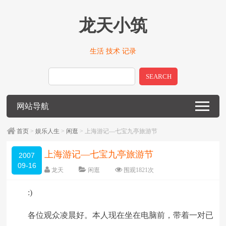
龙天小筑
生活 技术 记录
SEARCH
网站导航
首页
>
娱乐人生
>
闲逛
> 上海游记—七宝九亭旅游节
上海游记—七宝九亭旅游节
2007
09-16
龙天
闲逛
围观
1821
次
7 条评论
编辑日期：
2009-01-13
:)
字体：
大
中
小
各位观众凌晨好。本人现在坐在电脑前，带着一对已