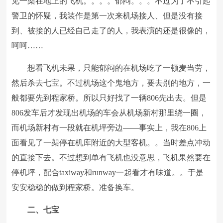
见一架在地上的飞机。。。。郁闷。。。不过为了不引起
警卫的怀疑，我装作是第一次来机场接人、但是没有接
到、被接的人已经自己走了的人，我表演的还是很像的，
呵呵……
想看飞机未果，只能郁闷的在机场吃了一顿麦当劳，
然后杀去七宝。不过机场这个鬼地方，要去别的地方，一
般都要先到程家桥。所以只好找了一辆806先出去。但是
806发车后才发现出机场的车会从机场新村那里绕一圈，
而机场新村有一段就在机坪旁边——事实上，我在806上
面看见了一架停在机库附近的大型客机。。当时差点冲动
的直接下去。不过想到单有飞机也没意思，飞机果然要在
停机坪，配合taxiway和runway一起看才有味道。。于是
安安稳稳的做到程家桥。准备换车。
二、七宝