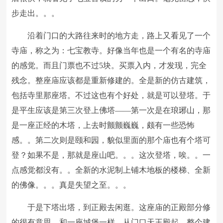
步走出。。。
沿着门口的大路往来时的地方走，路上又看见了一个
寺庙，称之为：七宝教寺。好像当年也是一个有名的寺庙
的感觉。而且门票也不过5块。买票入内，才发现，完全
残念。整座庙应该都是重新修建的。全是新的仿古建筑，
包括寺里那座塔。不过这也有个好处，就是可以登塔。于
是平生应该是第三次登上佛塔——第一次是在琅琊山，那
是一座正经的木塔，上去时颤颤巍巍，颇有一些恐怖
感。。第二次则是颐和园，貌似里面的那个庙也有个塔可
登？如果不是，那就是座山吧。。。这次登塔，唉。。一
点感觉都没有。。全新的水泥制上铺木地板的楼梯、全新
的佛像。。。真是失望之至。。。
于是下塔出塔，到正殿去闲逛。这座庙的正殿部分修
的很有意思，和一座城堡一样，从门口天王殿起，整个建