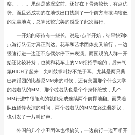
察。。。。果然是盛况空前。还好在下骨架较长，有点优
势。而且还成功的在地铁出口找到了一个前方海拔均较低
的完美地点，总算比较完美的感受了此次游行。
一开始的等待有一些长。说是7点半开始，结果快到8
点游行队伍才真正到达。花车和艺术团体交叉前行，一边
缓速行进一边还不忘偶尔停下来表演。而围观的人群一开
始还比较矜持，也就和花车上的MM招招手啥的，后来气
氛HIGH了起来，尖叫鼓掌叫好不绝于耳。尤其是两只桑
巴舞蹈团的比基尼MM来的时候，还有美国那个什么大学
的啦啦队的MM。那个啦啦队也是个个身怀绝技，几个
MM行进中很随意的就能完成连续两个前撑地翻。而乘着
队伍暂停表演的时间，两个啦啦队的MM在路边叠罗汉，
也引发了一片叫好声。
外国的几个小丑团体也很搞笑，一边前行一边互相开