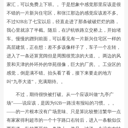
家汇，可以免费上下班。。于是想象中感觉那里应该是很
不错的一片新兴住宅区，和张江那边的感觉应该差不多。
不过92B出了七宝以后，径直走进了那条破破烂烂的路，
我心里就凉了半截。随后，在沪杭铁路立交桥上，开始堵
车。慢慢的蹭到前面，可以看见有一片新兴住宅区一样的
高层建筑，正在想：差不多该像样子了，车子一个左转，
进入了一条还算宽阔但是周围很荒凉的大道。。两边的风
景和天津的外环外的华苑很像，巨大的厂房。。工业区的
感觉，倒是满不错。抬头看了看，接下来要走的地方
叫“九亭大道”，充满期待。。
不过，期待很快被打破。从一个应该叫做“九亭广
场”——说应该，是因为92B一路没有报站的习惯。。。
——的一片根本没有广场意味、只是算比较整洁繁华一点
有家家得利超市的一个十字路口右转后，进入一条貌似仅