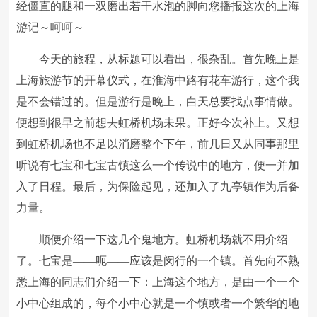
经僵直的腿和一双磨出若干水泡的脚向您播报这次的上海
游记～呵呵～
今天的旅程，从标题可以看出，很杂乱。首先晚上是
上海旅游节的开幕仪式，在淮海中路有花车游行，这个我
是不会错过的。但是游行是晚上，白天总要找点事情做。
便想到很早之前想去虹桥机场未果。正好今次补上。又想
到虹桥机场也不足以消磨整个下午，前几日又从同事那里
听说有七宝和七宝古镇这么一个传说中的地方，便一并加
入了日程。最后，为保险起见，还加入了九亭镇作为后备
力量。
顺便介绍一下这几个鬼地方。虹桥机场就不用介绍
了。七宝是——呃——应该是闵行的一个镇。首先向不熟
悉上海的同志们介绍一下：上海这个地方，是由一个一个
小中心组成的，每个小中心就是一个镇或者一个繁华的地