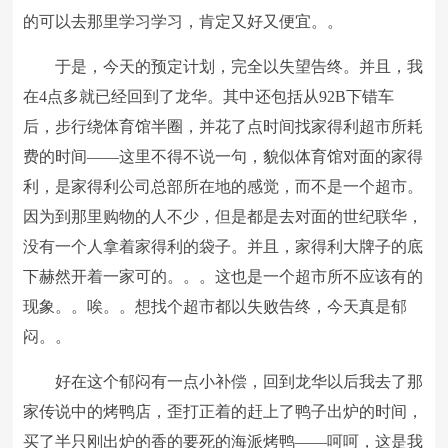
的可以去那里学习学习，肯定又好又便宜。。
于是，今天的预定计划，完全以失望告终。并且，我
在4点多就已经回到了龙华。其中还包括从92B下错车
后，步行绕体育馆半圈，并花了点时间找家得利超市所耗
费的时间——这里不得不说一句，貌似体育馆对面的家得
利，是家得利公司总部所在地的感觉，而不是一个超市。
因为到那里购物的人不少，但是都是去对面的世纪联华，
没有一个人拿着家得利的袋子。并且，家得利大牌子的底
下赫然开着一家可的。。。这也是一个超市所不应该有的
现象。。唉。。想找个超市都以失败告终，今天真是郁
闷。。
好在这个郁闷有一点小补偿，回到龙华以后我去了那
家传说中的烤鸭店，歪打正着的赶上了鸭子出炉的时间，
买了半只刚出炉的香的要死的海派烤鸭——呵呵，这是我