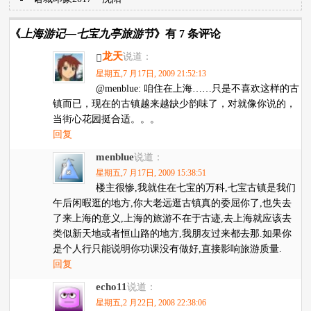
《
上海游记—七宝九亭旅游节
》有 7 条评论
龙天
说道：
星期五,7 月17日, 2009 21:52:13
@menblue: 咱住在上海……只是不喜欢这样的古
镇而已，现在的古镇越来越缺少韵味了，对就像你说的，
当街心花园挺合适。。。
回复
menblue
说道：
星期五,7 月17日, 2009 15:38:51
楼主很惨,我就住在七宝的万科,七宝古镇是我们
午后闲暇逛的地方,你大老远逛古镇真的委屈你了,也失去
了来上海的意义,上海的旅游不在于古迹,去上海就应该去
类似新天地或者恒山路的地方,我朋友过来都去那.如果你
是个人行只能说明你功课没有做好,直接影响旅游质量.
回复
echo11
说道：
星期五,2 月22日, 2008 22:38:06