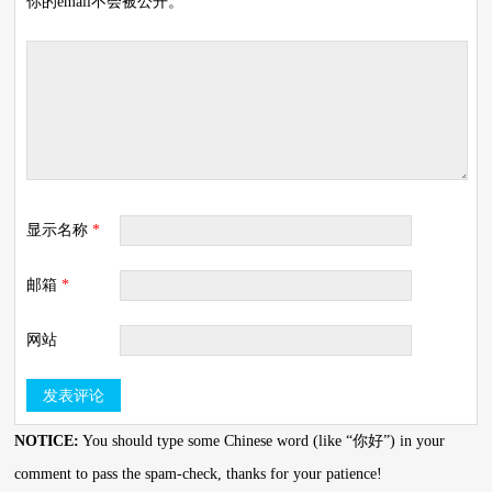
你的email不会被公开。
显示名称
*
邮箱
*
网站
NOTICE:
You should type some Chinese word (like “你好”) in your
comment to pass the spam-check, thanks for your patience!