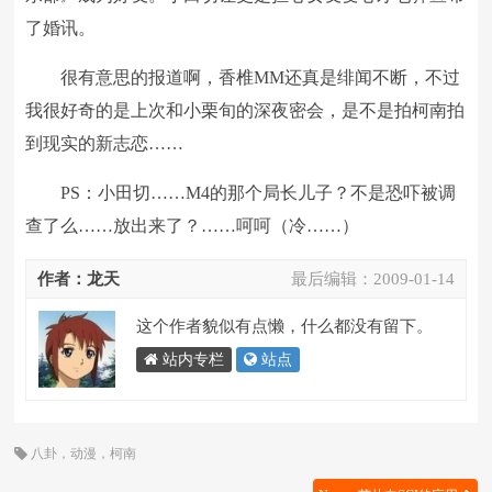
了婚讯。
很有意思的报道啊，香椎MM还真是绯闻不断，不过
我很好奇的是上次和小栗旬的深夜密会，是不是拍柯南拍
到现实的新志恋……
PS：小田切……M4的那个局长儿子？不是恐吓被调
查了么……放出来了？……呵呵（冷……）
作者：龙天
最后编辑：
2009-01-14
这个作者貌似有点懒，什么都没有留下。
站内专栏
站点
八卦
，
动漫
，
柯南