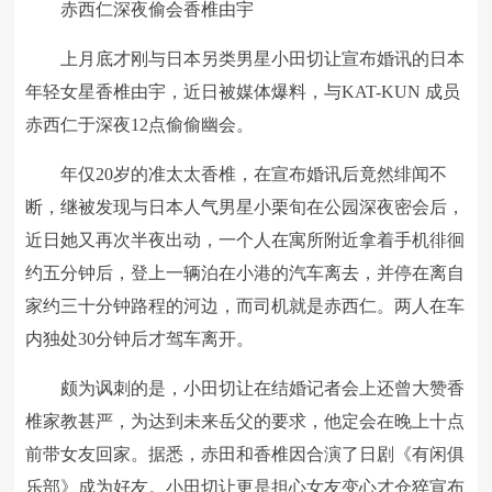
赤西仁深夜偷会香椎由宇
上月底才刚与日本另类男星小田切让宣布婚讯的日本
年轻女星香椎由宇，近日被媒体爆料，与KAT-KUN 成员
赤西仁于深夜12点偷偷幽会。
年仅20岁的准太太香椎，在宣布婚讯后竟然绯闻不
断，继被发现与日本人气男星小栗旬在公园深夜密会后，
近日她又再次半夜出动，一个人在寓所附近拿着手机徘徊
约五分钟后，登上一辆泊在小港的汽车离去，并停在离自
家约三十分钟路程的河边，而司机就是赤西仁。两人在车
内独处30分钟后才驾车离开。
颇为讽刺的是，小田切让在结婚记者会上还曾大赞香
椎家教甚严，为达到未来岳父的要求，他定会在晚上十点
前带女友回家。据悉，赤田和香椎因合演了日剧《有闲俱
乐部》成为好友。小田切让更是担心女友变心才仓猝宣布