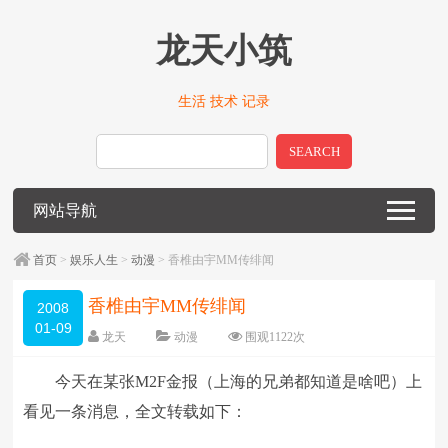
龙天小筑
生活 技术 记录
SEARCH
网站导航
首页
>
娱乐人生
>
动漫
> 香椎由宇MM传绯闻
香椎由宇MM传绯闻
2008
01-09
龙天
动漫
围观
1122
次
留下评论
编辑日期：
2009-01-14
今天在某张M2F金报（上海的兄弟都知道是啥吧）上
字体：
大
中
小
看见一条消息，全文转载如下：