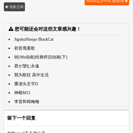
Neuron芯片中SCI的应用
光影之间
您可能还会对这些文章感兴趣！
JigokuShoujo BlackCat
初音甩葱歌
转[90s动画]经典怀旧动画(下)
君が望む永遠
我为歌狂 高中生活
重读头文字D
神棍M15
李雷和韩梅梅
留下一个回复