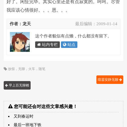
好了。闲扯完毕。其实心里还是有点寂寞的。呵呵。尽管
我应该心情很好。。。恩。。。
作者：龙天
最后编辑：
2009-01-14
这个作者貌似有点懒，什么都没有留下。
站内专栏
站点
放假
，
无聊
，
火车
，
随笔
喧嚣安静无聊
早上百无聊赖
您可能还会对这些文章感兴趣！
又到春运时
最后一班地下铁