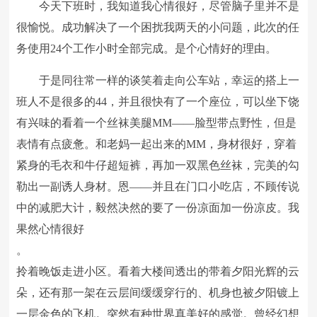
今天下班时，我知道我心情很好，尽管脑子里并不是
很愉悦。成功解决了一个困扰我两天的小问题，此次的任
务使用24个工作小时全部完成。是个心情好的理由。
于是同往常一样的谈笑着走向公车站，幸运的搭上一
班人不是很多的44，并且很快有了一个座位，可以坐下饶
有兴味的看着一个丝袜美腿MM——脸型带点野性，但是
表情有点疲惫。和老妈一起出来的MM，身材很好，穿着
紧身的毛衣和牛仔超短裤，再加一双黑色丝袜，完美的勾
勒出一副诱人身材。恩——并且在门口小吃店，不顾传说
中的减肥大计，毅然决然的要了一份凉面加一份凉皮。我
果然心情很好
。
拎着晚饭走进小区。看着大楼间透出的带着夕阳光辉的云
朵，还有那一架在云层间缓缓穿行的、机身也被夕阳镀上
一层金色的飞机。突然有种世界真美好的感觉。曾经幻想