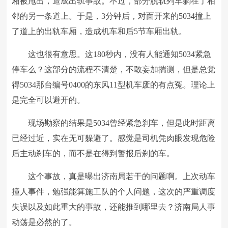
厢被甩出，造成出轨事故。不过，部分脱轨列车躺在了相
邻的另一条道上。于是，3分钟后，对面开来的5034撞上
了道上的出轨车厢，造成机车和后5节车厢出轨。
这也很有意思。这180秒内，没有人能通知5034紧急
停车么？这部分的流程不清楚，不敢妄加揣测，但是总觉
得5034那台编号0400的东风11型机车废的有点冤。理论上
是完全可以避开的。
现场勘察的结果是5034曾经紧急刹车，但是此时距离
已经过近，实在无可躲避了。感觉是司机凭肉眼发现危险
后主动刹车的，而不是在得到警报后刹的车。
这个事故，真是曝出济南局若干的问题啊。上次动车
撞人事件，勉强能算施工队的个人问题，这次的严重调度
失误以及如此重大的事故，还能推到哪里去？济南局人事
动荡是必然的了。