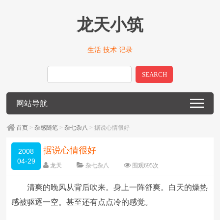
龙天小筑
生活 技术 记录
SEARCH
网站导航
首页
>
杂感随笔
>
杂七杂八
> 据说心情很好
据说心情很好
2008
04-29
龙天
杂七杂八
围观
695
次
一条评论
编辑日期：
2009-01-14
清爽的晚风从背后吹来。身上一阵舒爽。白天的燥热
字体：
大
中
小
感被驱逐一空。甚至还有点点冷的感觉。